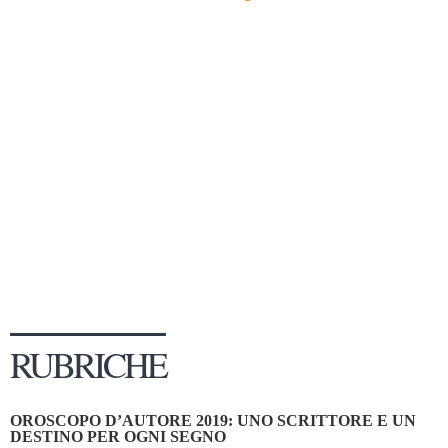
Dicono di Noi
Rassegna Stampa
Archivio
Autori
Generi
Case editrici
Partnership
Giallo Stresa
Premio Chiara
Tabù Festival 2014
RUBRICHE
A Tutto Volume
Salone di Torino
OROSCOPO D’AUTORE 2019: UNO SCRITTORE E UN
Marketing
DESTINO PER OGNI SEGNO