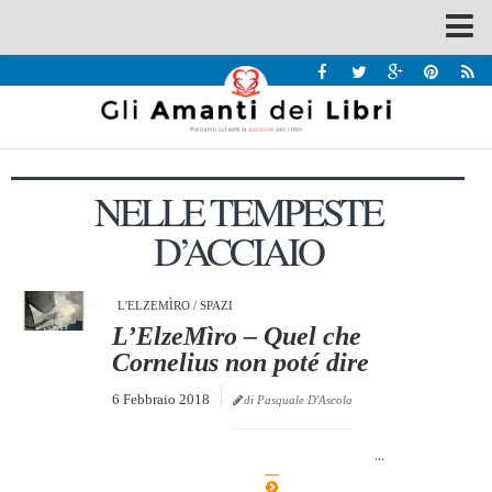
Spazi
Recensioni
Interviste & Incontri
NELLE TEMPESTE
Bandi
D’ACCIAIO
Home
Chi siamo
L'ELZEMÌRO
/
SPAZI
Contatti
L’ElzeMìro – Quel che
Eventi
Cornelius non poté dire
Home
6 Febbraio 2018
di Pasquale D'Ascola
Contatti
...
Chi siamo