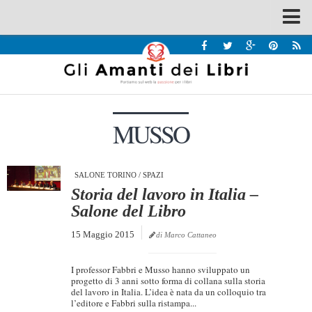
Spazi
Recensioni
Interviste & Incontri
MUSSO
Bandi
Home
Chi siamo
SALONE TORINO
/
SPAZI
Storia del lavoro in Italia –
Contatti
Salone del Libro
Eventi
15 Maggio 2015
di Marco Cattaneo
Home
I professor Fabbri e Musso hanno sviluppato un
Contatti
progetto di 3 anni sotto forma di collana sulla storia
del lavoro in Italia. L’idea è nata da un colloquio tra
l’editore e Fabbri sulla ristampa...
Chi siamo