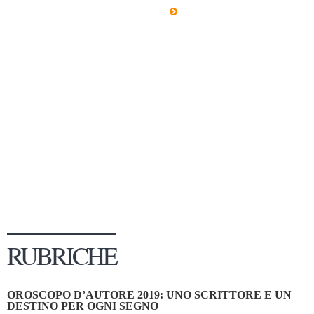
Dicono di Noi
Rassegna Stampa
Archivio
Autori
Generi
Case editrici
Partnership
Giallo Stresa
Premio Chiara
Tabù Festival 2014
RUBRICHE
A Tutto Volume
Salone di Torino
OROSCOPO D’AUTORE 2019: UNO SCRITTORE E UN
Marketing
DESTINO PER OGNI SEGNO