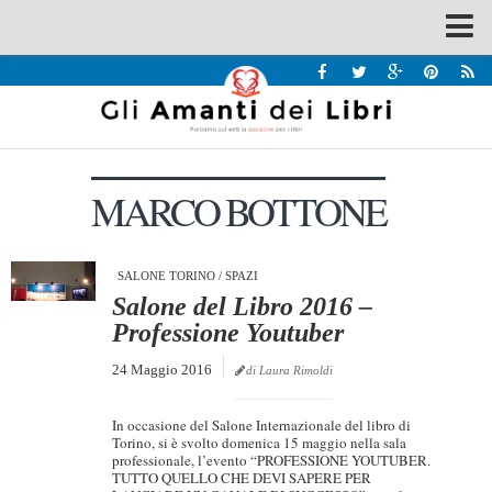
Spazi
Recensioni
Interviste & Incontri
MARCO BOTTONE
Bandi
Home
Chi siamo
SALONE TORINO
/
SPAZI
Salone del Libro 2016 –
Contatti
Professione Youtuber
Eventi
24 Maggio 2016
di Laura Rimoldi
Home
In occasione del Salone Internazionale del libro di
Contatti
Torino, si è svolto domenica 15 maggio nella sala
professionale, l’evento “PROFESSIONE YOUTUBER.
TUTTO QUELLO CHE DEVI SAPERE PER
Chi siamo