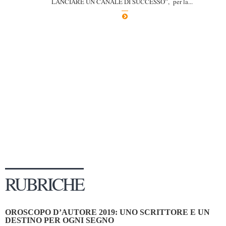
LANCIARE UN CANALE DI SUCCESSO”, per la...
Dicono di Noi
Rassegna Stampa
Archivio
Autori
Generi
Case editrici
Partnership
Giallo Stresa
Premio Chiara
Tabù Festival 2014
RUBRICHE
A Tutto Volume
Salone di Torino
OROSCOPO D’AUTORE 2019: UNO SCRITTORE E UN
Marketing
DESTINO PER OGNI SEGNO