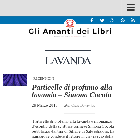
Spazi
Recensioni
Interviste & Incontri
LAVANDA
Bandi
Home
Chi siamo
RECENSIONI
Particelle di profumo alla
Contatti
lavanda – Simona Cocola
Eventi
29 Marzo 2017
di Clara Domenino
Home
Particelle di profumo alla lavanda è il romanzo
Contatti
d’esordio della scrittrice torinese Simona Cocola
pubblicato dai tipi di Sillabe di Sale edizioni. La
narrazione conduce il lettore in un viaggio della
Chi siamo