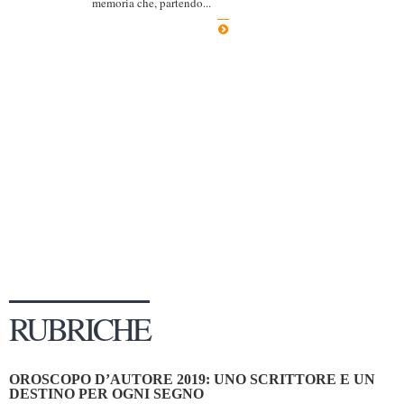
memoria che, partendo...
Dicono di Noi
Rassegna Stampa
Archivio
Autori
Generi
Case editrici
Partnership
Giallo Stresa
Premio Chiara
Tabù Festival 2014
RUBRICHE
A Tutto Volume
Salone di Torino
OROSCOPO D’AUTORE 2019: UNO SCRITTORE E UN
Marketing
DESTINO PER OGNI SEGNO