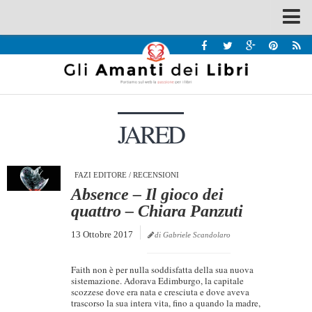
Spazi
Recensioni
Interviste & Incontri
JARED
Bandi
Home
Chi siamo
FAZI EDITORE
/
RECENSIONI
Absence – Il gioco dei
Contatti
quattro – Chiara Panzuti
Eventi
13 Ottobre 2017
di Gabriele Scandolaro
Home
Faith non è per nulla soddisfatta della sua nuova
Contatti
sistemazione. Adorava Edimburgo, la capitale
scozzese dove era nata e cresciuta e dove aveva
trascorso la sua intera vita, fino a quando la madre,
Chi siamo