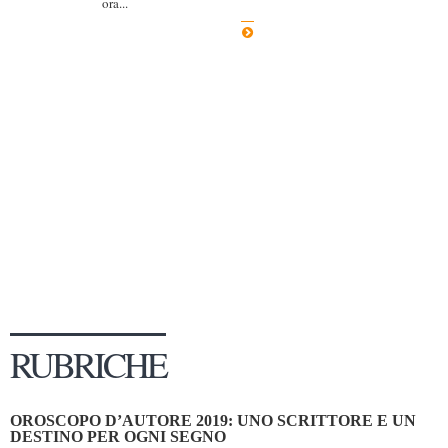
ora...
Dicono di Noi
Rassegna Stampa
Archivio
Autori
Generi
Case editrici
Partnership
Giallo Stresa
Premio Chiara
Tabù Festival 2014
RUBRICHE
A Tutto Volume
Salone di Torino
OROSCOPO D’AUTORE 2019: UNO SCRITTORE E UN
Marketing
DESTINO PER OGNI SEGNO