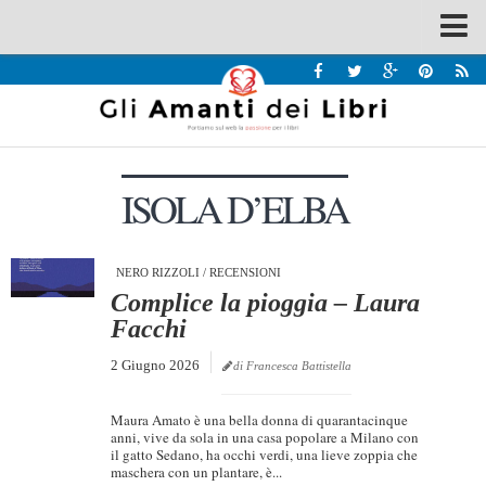
Spazi
Recensioni
Interviste & Incontri
ISOLA D’ELBA
Bandi
Home
Chi siamo
NERO RIZZOLI
/
RECENSIONI
Complice la pioggia – Laura
Contatti
Facchi
Eventi
2 Giugno 2026
di Francesca Battistella
Home
Maura Amato è una bella donna di quarantacinque
Contatti
anni, vive da sola in una casa popolare a Milano con
il gatto Sedano, ha occhi verdi, una lieve zoppia che
maschera con un plantare, è...
Chi siamo