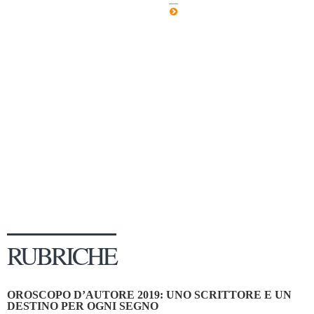
Dicono di Noi
Rassegna Stampa
Archivio
Autori
Generi
Case editrici
Partnership
Giallo Stresa
Premio Chiara
Tabù Festival 2014
RUBRICHE
A Tutto Volume
Salone di Torino
OROSCOPO D’AUTORE 2019: UNO SCRITTORE E UN
Marketing
DESTINO PER OGNI SEGNO