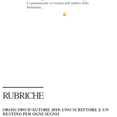
La premiazione si è tenuta nell’ambito della
Dicono di Noi
Settimana...
Rassegna Stampa
Archivio
Autori
Generi
Case editrici
Partnership
Giallo Stresa
Premio Chiara
Tabù Festival 2014
RUBRICHE
A Tutto Volume
Salone di Torino
OROSCOPO D’AUTORE 2019: UNO SCRITTORE E UN
Marketing
DESTINO PER OGNI SEGNO