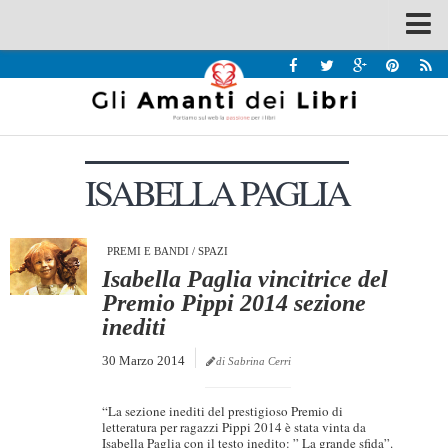
Spazi
Recensioni
Interviste & Incontri
ISABELLA PAGLIA
Bandi
Home
Chi siamo
PREMI E BANDI
/
SPAZI
Isabella Paglia vincitrice del
Contatti
Premio Pippi 2014 sezione
inediti
Eventi
30 Marzo 2014
Home
di Sabrina Cerri
Contatti
“La sezione inediti del prestigioso Premio di
letteratura per ragazzi Pippi 2014 è stata vinta da
Chi siamo
Isabella Paglia con il testo inedito: ” La grande sfida”.