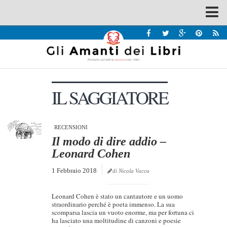
Spazi
Recensioni
Interviste & Incontri
IL SAGGIATORE
Bandi
Home
Chi siamo
RECENSIONI
Il modo di dire addio –
Contatti
Leonard Cohen
Eventi
1 Febbraio 2018
di Nicola Vacca
Home
Leonard Cohen è stato un cantautore e un uomo
Contatti
straordinario perché è poeta immenso. La sua
scomparsa lascia un vuoto enorme, ma per fortuna ci
ha lasciato una moltitudine di canzoni e poesie
Chi siamo