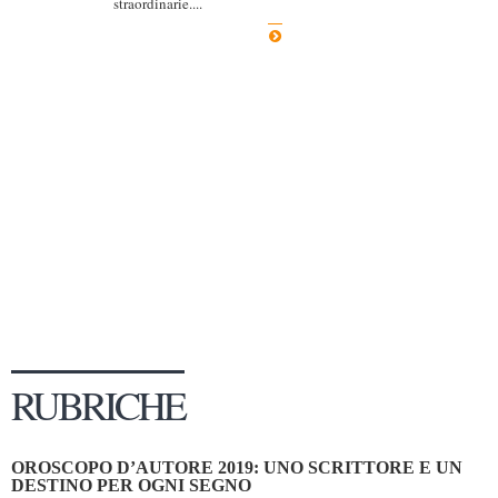
straordinarie....
Dicono di Noi
Rassegna Stampa
Archivio
Autori
Generi
Case editrici
Partnership
Giallo Stresa
Premio Chiara
Tabù Festival 2014
RUBRICHE
A Tutto Volume
Salone di Torino
OROSCOPO D’AUTORE 2019: UNO SCRITTORE E UN
Marketing
DESTINO PER OGNI SEGNO