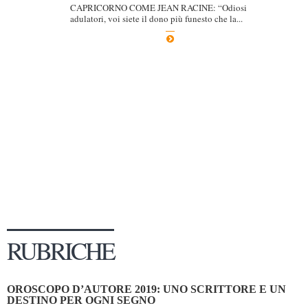
CAPRICORNO COME JEAN RACINE: “Odiosi
Dicono di Noi
adulatori, voi siete il dono più funesto che la...
Rassegna Stampa
Archivio
Autori
Generi
Case editrici
Partnership
Giallo Stresa
Premio Chiara
Tabù Festival 2014
RUBRICHE
A Tutto Volume
Salone di Torino
OROSCOPO D’AUTORE 2019: UNO SCRITTORE E UN
Marketing
DESTINO PER OGNI SEGNO