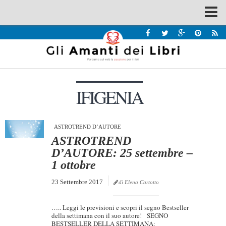
Spazi
Recensioni
Interviste & Incontri
IFIGENIA
Bandi
Home
Chi siamo
ASTROTREND D’AUTORE
ASTROTREND
Contatti
D’AUTORE: 25 settembre –
1 ottobre
Eventi
23 Settembre 2017
Home
di Elena Cartotto
Contatti
….. Leggi le previsioni e scopri il segno Bestseller
della settimana con il suo autore! SEGNO
Chi siamo
BESTSELLER DELLA SETTIMANA: