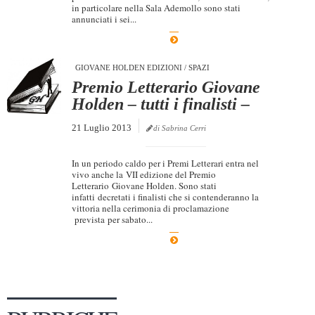
in particolare nella Sala Ademollo sono stati
Dicono di Noi
annunciati i sei...
Rassegna Stampa
Archivio
GIOVANE HOLDEN EDIZIONI
/
SPAZI
Premio Letterario Giovane
Autori
Holden – tutti i finalisti –
Generi
21 Luglio 2013
di Sabrina Cerri
Case editrici
Partnership
In un periodo caldo per i Premi Letterari entra nel
vivo anche la VII edizione del Premio
Letterario Giovane Holden. Sono stati
Giallo Stresa
infatti decretati i finalisti che si contenderanno la
vittoria nella cerimonia di proclamazione
Premio Chiara
prevista per sabato...
Tabù Festival 2014
A Tutto Volume
Salone di Torino
Marketing