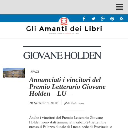
Spazi
Recensioni
Interviste & Incontri
GIOVANE HOLDEN
Bandi
Home
Chi siamo
SPAZI
Annunciati i vincitori del
Contatti
Premio Letterario Giovane
Holden – LU –
Eventi
28 Settembre 2016
Home
di Redazione
Contatti
Anche i vincitori del Premio Letterario Giovane
Holden sono stati annunciati: sabato 24 settembre
Chi siamo
presso il Palazzo ducale di Lucca, sede di Provincia, e