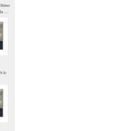
ltimo
la a
che in
ono
t-à-
.