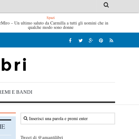
Spazi
le mattine di Sybil – Virginia Evans
eMìro – Un ultimo saluto da Carmilla a tutti gli uomini che in
L’idraulico non verrà
qualche modo sono donne
REMI E BANDI
HE
Tweet di @amantilibri