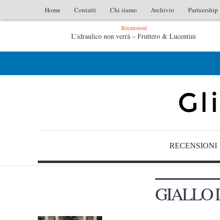
Home
Contatti
Chi siamo
Archivio
Partnership
Recensioni
L’idraulico non verrà – Fruttero & Lucentini
L’arte di uno storico – Emilio Gentile
RECENSIONI
GIALLO 