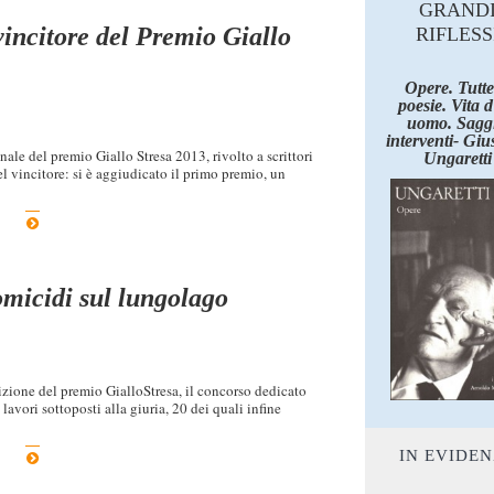
GRAND
vincitore del Premio Giallo
RIFLESS
Opere. Tutte
poesie. Vita 
uomo. Saggi
interventi- Giu
inale del premio Giallo Stresa 2013, rivolto a scrittori
Ungaretti
el vincitore: si è aggiudicato il primo premio, un
omicidi sul lungolago
izione del premio GialloStresa, il concorso dedicato
 lavori sottoposti alla giuria, 20 dei quali infine
IN EVIDE