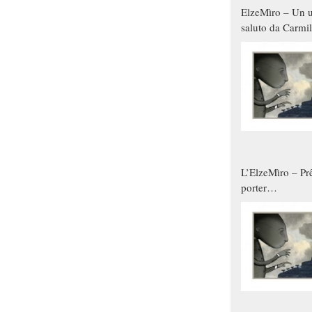
ElzeMìro – Un u
saluto da Carmil
tutti gli uomini 
qualche modo s
donne
L’ElzeMìro – Prê
porter
autunno/inverno