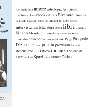
I
I
amore
astrologia
amicizia
Astrotrend
Aie
ebook
Elzemiro
editoria
d'autore
famiglia
cultura
 le
Gli Amanti dei Libri
Feltrinelli
Garzanti
giallo
guerra
d’un
libri
intervista
 e
letteratura
Italia
lettura
Longanesi
seppe
Milano
Mondadori
omicidi
narrativa
novecento
Pasquale
oroscopo
omicidio
oroscopo letterario
Parigi
poesia
D'Ascola
previsioni
Piemme
Racconti
romanzo
Recensione
Roma
Salone del
ricordi
Spazi
Torino
Libro
thriller
scrittori
storia
NZA