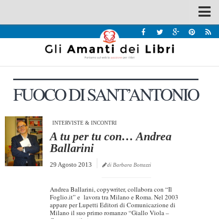
Spazi
Recensioni
Interviste & Incontri
FUOCO DI SANT’ANTONIO
Bandi
Home
Chi siamo
INTERVISTE & INCONTRI
A tu per tu con… Andrea
Contatti
Ballarini
Eventi
29 Agosto 2013
di Barbara Bottazzi
Home
Andrea Ballarini, copywriter, collabora con “Il
Contatti
Foglio.it” e lavora tra Milano e Roma. Nel 2003
appare per Lupetti Editori di Comunicazione di
Milano il suo primo romanzo “Giallo Viola –
Chi siamo