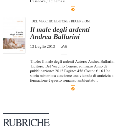
Casanova, il cinema e...
Dicono di Noi
Rassegna Stampa
DEL VECCHIO EDITORE
/
RECENSIONI
Archivio
Il male degli ardenti –
Andrea Ballarini
Autori
13 Luglio 2013
di
Generi
Case editrici
Titolo: Il male degli ardenti Autore: Andrea Ballarini
Editore: Del Vecchio Genere: romanzo Anno di
Partnership
pubblicazione: 2012 Pagine: 456 Costo: € 16 Una
storia misteriosa e assieme una vicenda di amicizia e
Giallo Stresa
formazione è questo romanzo ambientato...
Premio Chiara
Tabù Festival 2014
A Tutto Volume
RUBRICHE
Salone di Torino
Marketing