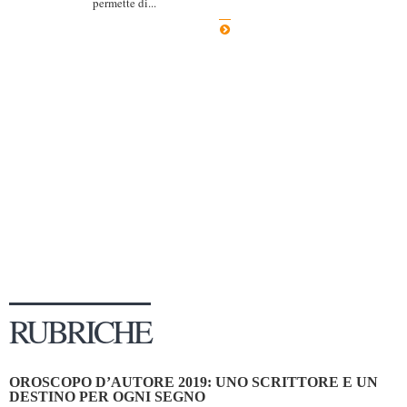
permette di...
Dicono di Noi
Rassegna Stampa
Archivio
Autori
Generi
Case editrici
Partnership
Giallo Stresa
Premio Chiara
Tabù Festival 2014
RUBRICHE
A Tutto Volume
Salone di Torino
OROSCOPO D’AUTORE 2019: UNO SCRITTORE E UN
Marketing
DESTINO PER OGNI SEGNO