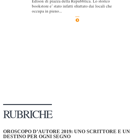
Edison di piazza della Repubblica. Lo storico
bookstore e’ stato infatti sfrattato dai locali che
Dicono di Noi
occupa in pieno...
Rassegna Stampa
Archivio
Autori
Generi
Case editrici
Partnership
Giallo Stresa
Premio Chiara
Tabù Festival 2014
RUBRICHE
A Tutto Volume
Salone di Torino
OROSCOPO D’AUTORE 2019: UNO SCRITTORE E UN
Marketing
DESTINO PER OGNI SEGNO