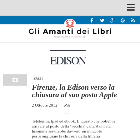
Spazi
Recensioni
Interviste & Incontri
EDISON
Bandi
Home
Chi siamo
SPAZI
Firenze, la Edison verso la
Contatti
chiusura al suo posto Apple
Eventi
2 Ottobre 2012
di
Home
Telefonini, Ipad ed ebook. E’ questo che potrebbe
Contatti
arrivare al posto della ‘vecchia’ carta stampata.
Insomma servirebbe davvero un miracolo
per scongiurare la chiusura della libreria
Chi siamo