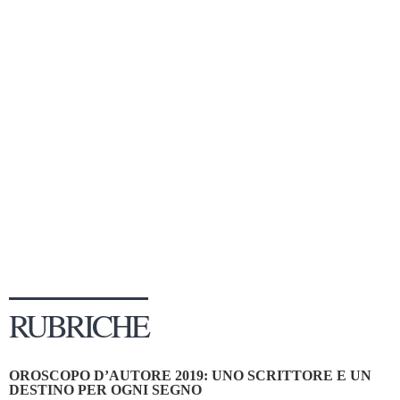
Dicono di Noi
Rassegna Stampa
Archivio
Autori
Generi
Case editrici
Partnership
Giallo Stresa
Premio Chiara
Tabù Festival 2014
RUBRICHE
A Tutto Volume
Salone di Torino
OROSCOPO D’AUTORE 2019: UNO SCRITTORE E UN
Marketing
DESTINO PER OGNI SEGNO