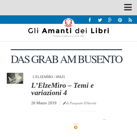
Spazi
Recensioni
Interviste & Incontri
DAS GRAB AM BUSENTO
Bandi
Home
Chi siamo
L'ELZEMÌRO
/
SPAZI
L’ElzeMìro – Temi e
Contatti
variazioni 4
Eventi
26 Marzo 2019
di Pasquale D'Ascola
Home
...
Contatti
Chi siamo