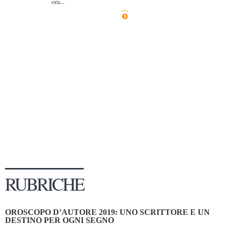
ora...
Dicono di Noi
Rassegna Stampa
Archivio
Autori
Generi
Case editrici
Partnership
Giallo Stresa
Premio Chiara
Tabù Festival 2014
RUBRICHE
A Tutto Volume
Salone di Torino
OROSCOPO D’AUTORE 2019: UNO SCRITTORE E UN
Marketing
DESTINO PER OGNI SEGNO