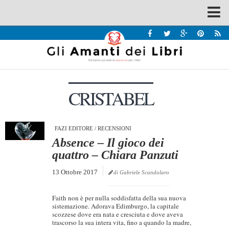
Spazi
Recensioni
Interviste & Incontri
CRISTABEL
Bandi
Home
Chi siamo
FAZI EDITORE
/
RECENSIONI
Absence – Il gioco dei
Contatti
quattro – Chiara Panzuti
Eventi
13 Ottobre 2017
di Gabriele Scandolaro
Home
Faith non è per nulla soddisfatta della sua nuova
Contatti
sistemazione. Adorava Edimburgo, la capitale
scozzese dove era nata e cresciuta e dove aveva
trascorso la sua intera vita, fino a quando la madre,
Chi siamo