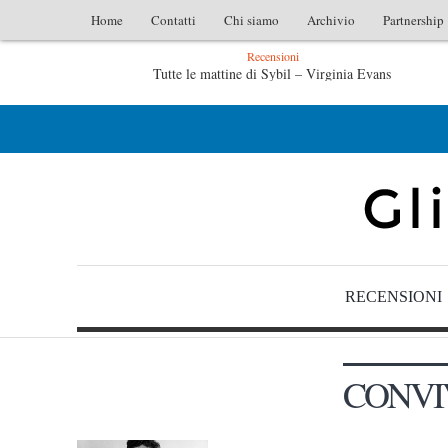
Home
Contatti
Chi siamo
Archivio
Partnership
Recensioni
Tutte le mattine di Sybil – Virginia Evans
L’idraulico non verrà – Fruttero & Lucentini
RECENSIONI
CONVI