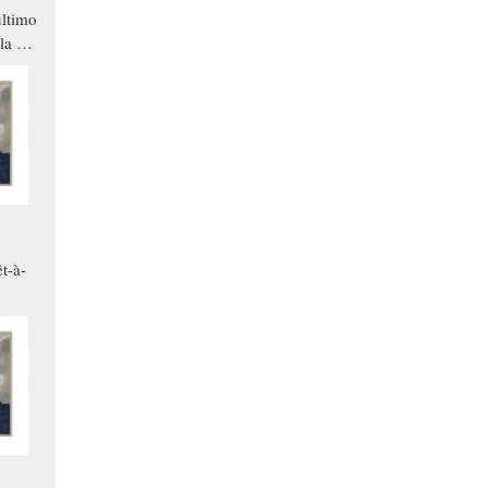
ltimo
la a
che in
ono
t-à-
.