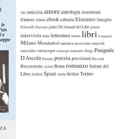
I
I
amore
astrologia
amicizia
Astrotrend
Aie
ebook
Elzemiro
editoria
d'autore
famiglia
cultura
 le
Gli Amanti dei Libri
Feltrinelli
Garzanti
giallo
guerra
d’un
libri
intervista
 e
letteratura
Italia
lettura
Longanesi
seppe
Milano
Mondadori
omicidi
narrativa
novecento
Pasquale
oroscopo
omicidio
oroscopo letterario
Parigi
poesia
D'Ascola
previsioni
Piemme
Racconti
romanzo
Recensione
Roma
Salone del
ricordi
Spazi
Torino
Libro
thriller
scrittori
storia
NZA