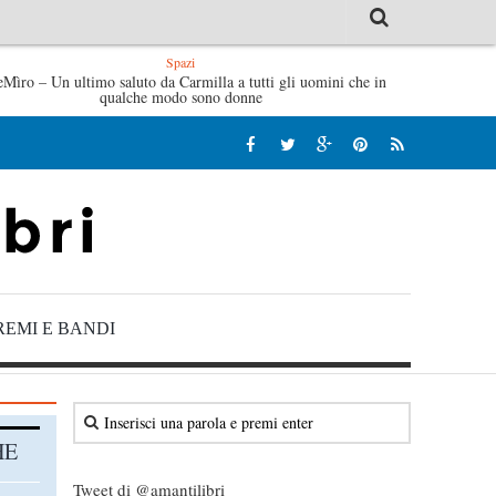
Spazi
e salve di Fabrizio De André – Jan Gaggetta
eMìro – Un ultimo saluto da Carmilla a tutti gli uomini che in
Tutte le mattine
qualche modo sono donne
REMI E BANDI
HE
Tweet di @amantilibri