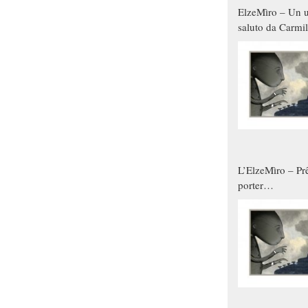
ElzeMìro – Un u
saluto da Carmil
tutti gli uomini 
qualche modo s
donne
L’ElzeMìro – Prê
porter
autunno/inverno