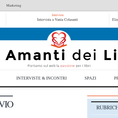
Marketing
Intervista
L’idraulico non verrà – Fruttero & Lucentini
Intervista a Vania Colasanti
Le anim
Elz
Le anime salve di Fabrizio De André – Jan Gaggetta
INTERVISTE & INCONTRI
SPAZI
P
VIO
RUBRIC