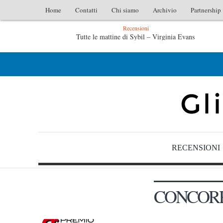
Home
Contatti
Chi siamo
Archivio
Partnership
Recensioni
Tutte le mattine di Sybil – Virginia Evans
L’idraulico non verrà – Fruttero & Lucentini
RECENSIONI
CONCOR