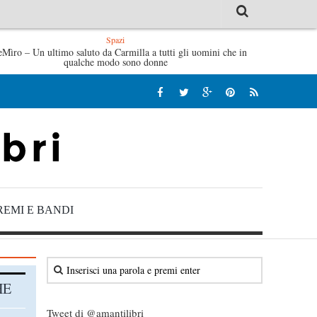
Spazi
e di Fabrizio De André – Jan Gaggetta
eMìro – Un ultimo saluto da Carmilla a tutti gli uomini che in
Tutte le mattine di Sy
qualche modo sono donne
REMI E BANDI
HE
Tweet di @amantilibri