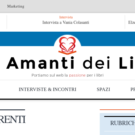
Marketing
Intervista
L’idraulico non verrà – Fruttero & Lucentini
Intervista a Vania Colasanti
Le anime salv
Elz
Le anime salve di Fabrizio De André – Jan Gaggetta
INTERVISTE & INCONTRI
SPAZI
P
RENTI
RUBRIC