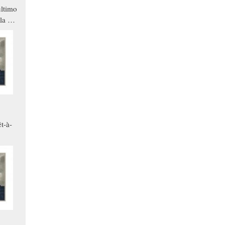
ltimo
la a
che in
ono
t-à-
.