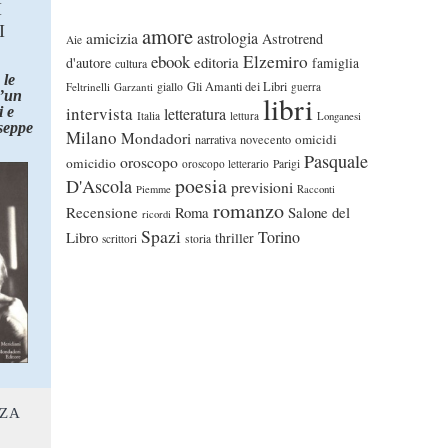
I
I
amore
astrologia
amicizia
Astrotrend
Aie
ebook
Elzemiro
editoria
d'autore
famiglia
cultura
 le
Gli Amanti dei Libri
Feltrinelli
Garzanti
giallo
guerra
d’un
libri
intervista
 e
letteratura
Italia
lettura
Longanesi
seppe
Milano
Mondadori
omicidi
narrativa
novecento
Pasquale
oroscopo
omicidio
oroscopo letterario
Parigi
poesia
D'Ascola
previsioni
Piemme
Racconti
romanzo
Recensione
Roma
Salone del
ricordi
Spazi
Torino
Libro
thriller
scrittori
storia
NZA