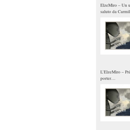
ElzeMìro – Un u
saluto da Carmil
tutti gli uomini 
qualche modo s
donne
L’ElzeMìro – Prê
porter
autunno/inverno