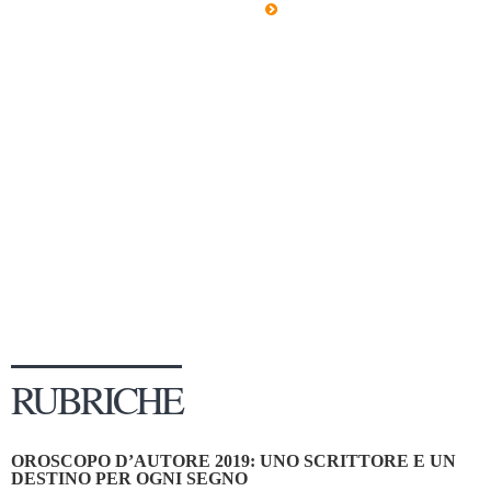
Dicono di Noi
Rassegna Stampa
Archivio
Autori
Generi
Case editrici
Partnership
Giallo Stresa
Premio Chiara
Tabù Festival 2014
RUBRICHE
A Tutto Volume
Salone di Torino
OROSCOPO D’AUTORE 2019: UNO SCRITTORE E UN
Marketing
DESTINO PER OGNI SEGNO