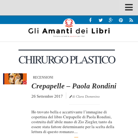
Spazi
Recensioni
Interviste & Incontri
CHIRURGO PLASTICO
Bandi
Home
Chi siamo
RECENSIONI
Crepapelle – Paola Rondini
Contatti
26 Settembre 2017
di Clara Domenino
Eventi
Home
Ho trovato bella e accattivante l’immagine di
copertina del libro Crepapelle di Paola Rondini,
costruita dall’abile mano di Zio Ziegler, tanto da
Contatti
essere stata fattore determinante per la scelta della
lettura di questo romanzo....
Chi siamo