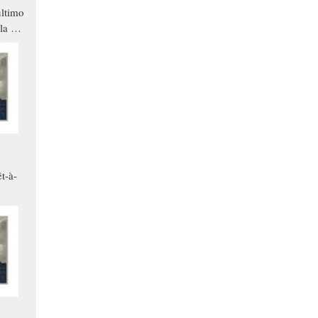
ltimo
la a
che in
ono
t-à-
.