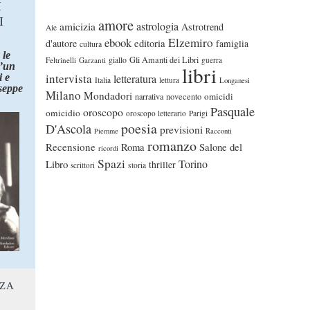
I
I
amore
astrologia
amicizia
Astrotrend
Aie
ebook
Elzemiro
editoria
d'autore
famiglia
cultura
 le
Gli Amanti dei Libri
Feltrinelli
Garzanti
giallo
guerra
d’un
libri
intervista
 e
letteratura
Italia
lettura
Longanesi
seppe
Milano
Mondadori
omicidi
narrativa
novecento
Pasquale
oroscopo
omicidio
oroscopo letterario
Parigi
poesia
D'Ascola
previsioni
Piemme
Racconti
romanzo
Recensione
Roma
Salone del
ricordi
Spazi
Torino
Libro
thriller
scrittori
storia
NZA