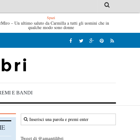
Spazi
ttine di Sybil – Virginia Evans
eMìro – Un ultimo saluto da Carmilla a tutti gli uomini che in
L’idraulico non verrà – Fr
qualche modo sono donne
REMI E BANDI
HE
Tweet di @amantilibri