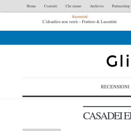
Home
Contatti
Chi siamo
Archivio
Partnership
Recensioni
L’idraulico non verrà – Fruttero & Lucentini
L’arte di uno storico – Emilio Gentile
RECENSIONI
CASADEI E