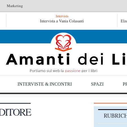
Marketing
Intervista
L’arte di uno storico – Emilio Gentile
Intervista a Vania Colasanti
Tutte le ma
Elz
Tutte le mattine di Sybil – Virginia Evans
INTERVISTE & INCONTRI
SPAZI
P
DITORE
RUBRIC