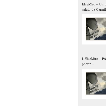
ElzeMìro – Un u
saluto da Carmil
tutti gli uomini 
qualche modo s
donne
L’ElzeMìro – Prê
porter
autunno/inverno