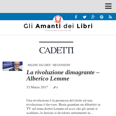
Spazi
Recensioni
Interviste & Incontri
CADETTI
Bandi
Home
Chi siamo
PAGINE DA CHEF
/
RECENSIONI
La rivoluzione dimagrante –
Contatti
Alberico Lemme
Eventi
15 Marzo 2017
di
Home
Una rivoluzione è la promessa del titolo ed una
Contatti
rivoluzione è davvero. Basta guardare un dibattito in
TV sul tema dottor Lemme ed ecco che gli animi si
scaldano, le fazioni si dividono nettamente in...
Chi siamo