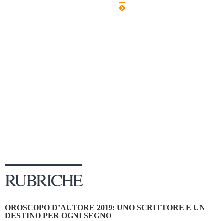
Dicono di Noi
Rassegna Stampa
Archivio
Autori
Generi
Case editrici
Partnership
Giallo Stresa
Premio Chiara
Tabù Festival 2014
RUBRICHE
A Tutto Volume
Salone di Torino
OROSCOPO D’AUTORE 2019: UNO SCRITTORE E UN
Marketing
DESTINO PER OGNI SEGNO