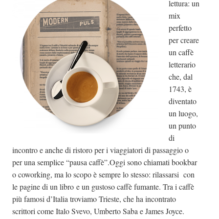
lettura: un
Dicono di Noi
mix
perfetto
Rassegna Stampa
per creare
Archivio
un
caffè
letterario
Autori
che, dal
Generi
1743, è
Case editrici
diventato
Partnership
un luogo,
un punto
Giallo Stresa
di
Premio Chiara
incontro e anche di ristoro per i viaggiatori di passaggio o
per una semplice “pausa caffè”.Oggi sono chiamati bookbar
Tabù Festival 2014
o coworking, ma lo scopo è sempre lo stesso:
rilassarsi con
A Tutto Volume
le pagine di un libro
e un gustoso caffè fumante. Tra i caffè
Salone di Torino
più famosi d’Italia troviamo Trieste, che ha incontrato
scrittori come Italo Svevo, Umberto Saba e James Joyce.
Marketing