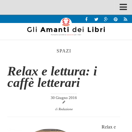
Spazi
Recensioni
Interviste & Incontri
SPAZI
Bandi
Home
Relax e lettura: i
Chi siamo
caffè letterari
Contatti
Eventi
30 Giugno 2016
Home
di
Redazione
Contatti
Relax e
Chi siamo