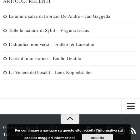
ARTICOLI RECENTI
Le anime salve di Fabrizio De André – Jan Gaggetta
Tutte le mattine di Sybil – Virginia Evans
L’idraulico non verrà – Fruttero & Lucentini
L’arte di uno storico – Emilio Gentile
La Venere dei boschi – Lenz Koppelstätter
Spazi
Gli Amanti dei Libri © 2026.
Per continuare a navigare su questo sito, accetta l'informativa sui
Recensioni
Tutti i diritti riservati.
accetta
cookies
maggiori informazioni