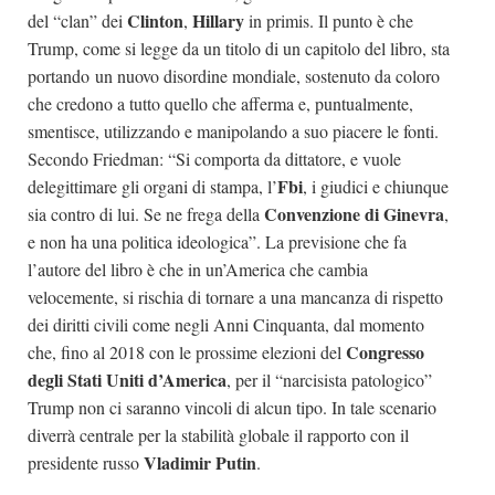
Clinton
Hillary
del “clan” dei
,
in primis. Il punto è che
Trump, come si legge da un titolo di un capitolo del libro, sta
portando un nuovo disordine mondiale, sostenuto da coloro
che credono a tutto quello che afferma e, puntualmente,
smentisce, utilizzando e manipolando a suo piacere le fonti.
Secondo Friedman: “Si comporta da dittatore, e vuole
Fbi
delegittimare gli organi di stampa, l’
, i giudici e chiunque
Convenzione di Ginevra
sia contro di lui. Se ne frega della
,
e non ha una politica ideologica”. La previsione che fa
l’autore del libro è che in un’America che cambia
velocemente, si rischia di tornare a una mancanza di rispetto
dei diritti civili come negli Anni Cinquanta, dal momento
Congresso
che, fino al 2018 con le prossime elezioni del
degli Stati Uniti d’America
, per il “narcisista patologico”
Trump non ci saranno vincoli di alcun tipo. In tale scenario
diverrà centrale per la stabilità globale il rapporto con il
Vladimir Putin
presidente russo
.