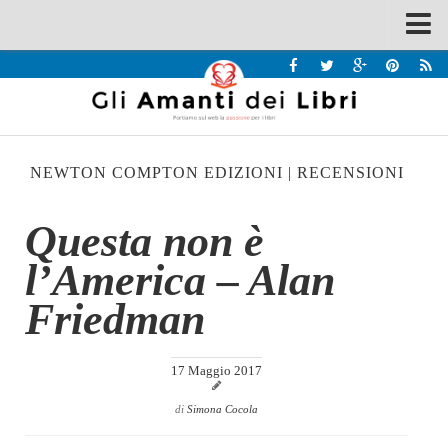
Spazi
Recensioni
Interviste & Incontri
NEWTON COMPTON EDIZIONI
|
RECENSIONI
Bandi
Home
Questa non è
Chi siamo
l’America – Alan
Contatti
Friedman
Eventi
Home
17 Maggio 2017
Contatti
di
Simona Cocola
Chi siamo