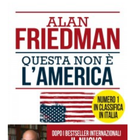
Dicono di Noi
Rassegna Stampa
Archivio
Autori
Generi
Case editrici
Partnership
Giallo Stresa
Premio Chiara
Tabù Festival 2014
A Tutto Volume
Salone di Torino
Marketing