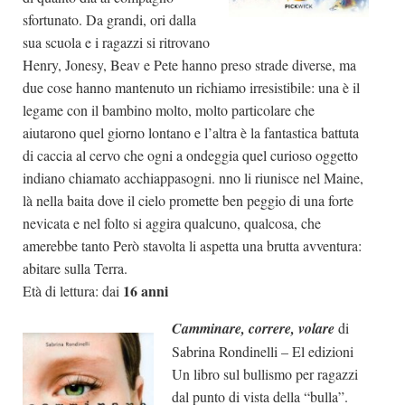
sfortunato. Da grandi, ori dalla
sua scuola e i ragazzi si ritrovano
Henry, Jonesy, Beav e Pete hanno preso strade diverse, ma
due cose hanno mantenuto un richiamo irresistibile: una è il
legame con il bambino molto, molto particolare che
aiutarono quel giorno lontano e l’altra è la fantastica battuta
di caccia al cervo che ogni a ondeggia quel curioso oggetto
indiano chiamato acchiappasogni. nno li riunisce nel Maine,
là nella baita dove il cielo promette ben peggio di una forte
nevicata e nel folto si aggira qualcuno, qualcosa, che
amerebbe tanto Però stavolta li aspetta una brutta avventura:
abitare sulla Terra.
16 anni
Età di lettura: dai
Camminare, correre, volare
di
Sabrina Rondinelli – El edizioni
Un libro sul bullismo per ragazzi
dal punto di vista della “bulla”.