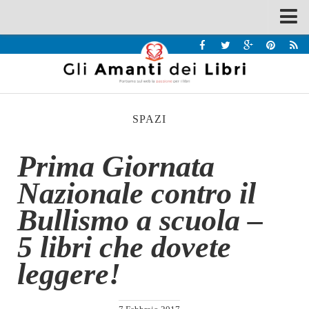
Spazi
Recensioni
Interviste & Incontri
SPAZI
Bandi
Home
Prima Giornata
Chi siamo
Nazionale contro il
Contatti
Bullismo a scuola –
Eventi
5 libri che dovete
Home
leggere!
Contatti
Chi siamo