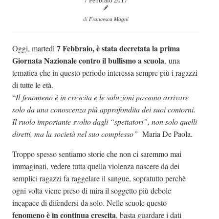
7 Febbraio 2017
Dicono di Noi
di
Francesca Magni
Rassegna Stampa
Archivio
7 Febbraio, è stata decretata la prima
Oggi, martedì
Giornata Nazionale contro il bullismo a scuola
, una
Autori
tematica che in questo periodo interessa sempre più i ragazzi
Generi
di tutte le età.
“
Il fenomeno è in crescita e le soluzioni possono arrivare
Case editrici
solo da una conoscenza più approfondita dei suoi contorni.
Partnership
Il ruolo importante svolto dagli “spettatori”, non solo quelli
Giallo Stresa
diretti, ma la società nel suo complesso”
Maria De Paola.
Premio Chiara
Troppo spesso sentiamo storie che non ci saremmo mai
Tabù Festival 2014
immaginati, vedere tutta quella violenza nascere da dei
semplici ragazzi fa raggelare il sangue, sopratutto perchè
A Tutto Volume
ogni volta viene preso di mira il soggetto più debole
Salone di Torino
incapace di difendersi da solo. Nelle scuole questo
Marketing
enomeno è in continua crescita
f
, basta guardare i dati