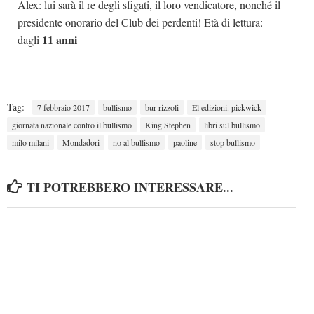
Alex: lui sarà il re degli sfigati, il loro vendicatore, nonché il
presidente onorario del Club dei perdenti! Età di lettura:
11 anni
dagli
Tag:
7 febbraio 2017
bullismo
bur rizzoli
El edizioni. pickwick
giornata nazionale contro il bullismo
King Stephen
libri sul bullismo
milo milani
Mondadori
no al bullismo
paoline
stop bullismo
TI POTREBBERO INTERESSARE...