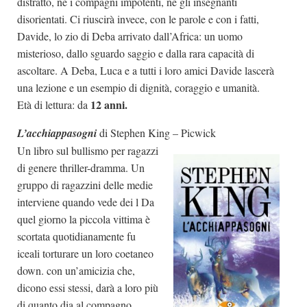
distratto, né i compagni impotenti, né gli insegnanti
disorientati. Ci riuscirà invece, con le parole e con i fatti,
Davide, lo zio di Deba arrivato dall’Africa: un uomo
misterioso, dallo sguardo saggio e dalla rara capacità di
ascoltare. A Deba, Luca e a tutti i loro amici Davide lascerà
una lezione e un esempio di dignità, coraggio e umanità.
12 anni.
Età di lettura: da
L’acchiappasogni
di Stephen King – Picwick
Un libro sul bullismo per ragazzi
di genere thriller-dramma. Un
gruppo di ragazzini delle medie
interviene quando vede dei l Da
quel giorno la piccola vittima è
scortata quotidianamente fu
iceali torturare un loro coetaneo
down. con un’amicizia che,
dicono essi stessi, darà a loro più
di quanto dia al compagno