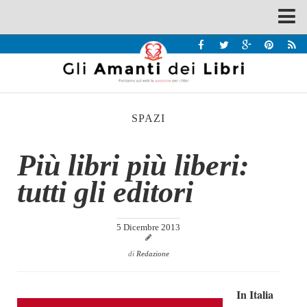
Spazi
Recensioni
Interviste & Incontri
SPAZI
Bandi
Home
Più libri più liberi:
Chi siamo
tutti gli editori
Contatti
Eventi
5 Dicembre 2013
Home
di
Redazione
Contatti
In Italia
Chi siamo