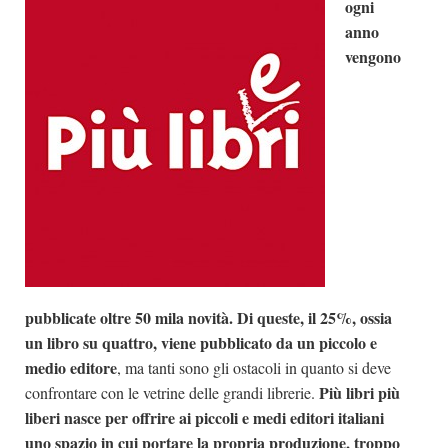
ogni
Dicono di Noi
anno
vengono
Rassegna Stampa
Archivio
Autori
Generi
Case editrici
Partnership
Giallo Stresa
Premio Chiara
pubblicate oltre 50 mila novità. Di queste, il 25%, ossia
Tabù Festival 2014
un libro su quattro, viene pubblicato da un piccolo e
medio editore
, ma tanti sono gli ostacoli in quanto si deve
A Tutto Volume
Più libri più
confrontare con le vetrine delle grandi librerie.
Salone di Torino
liberi nasce per offrire ai piccoli e medi editori italiani
Marketing
uno spazio in cui portare la propria produzione, troppo