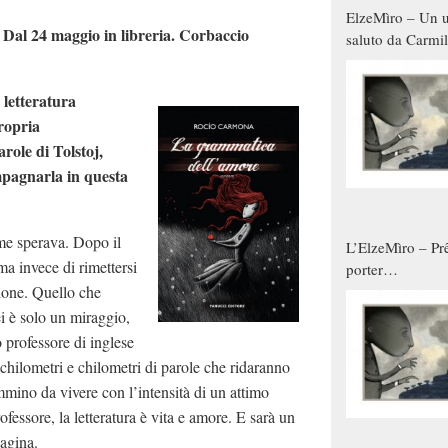
ElzeMìro – Un u
 Dal 24 maggio in libreria. Corbaccio
saluto da Carmil
tutti gli uomini 
qualche modo s
 letteratura
donne
propria
role di Tolstoj,
mpagnarla in questa
me sperava. Dopo il
L’ElzeMìro – Prê
 ma invece di rimettersi
porter
sione. Quello che
autunno/inverno
i è solo un miraggio,
 professore di inglese
hilometri e chilometri di parole che ridaranno
mmino da vivere con l’intensità di un attimo
ofessore, la letteratura è vita e amore. E sarà un
pagina.