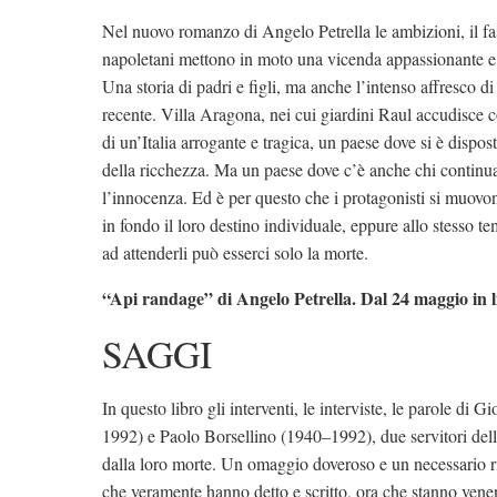
Nel nuovo romanzo di Angelo Petrella le ambizioni, il fast
napoletani mettono in moto una vicenda appassionante e cr
Una storia di padri e figli, ma anche l’intenso affresco d
recente. Villa Aragona, nei cui giardini Raul accudisce c
di un’Italia arrogante e tragica, un paese dove si è dispos
della ricchezza. Ma un paese dove c’è anche chi continua 
l’innocenza. Ed è per questo che i protagonisti si muovo
in fondo il loro destino individuale, eppure allo stesso t
ad attenderli può esserci solo la morte.
“Api randage” di Angelo Petrella. Dal 24 maggio in l
SAGGI
In questo libro gli interventi, le interviste, le parole di
1992) e Paolo Borsellino (1940–1992), due servitori dell
dalla loro morte. Un omaggio doveroso e un necessario rit
che veramente hanno detto e scritto, ora che stanno vene