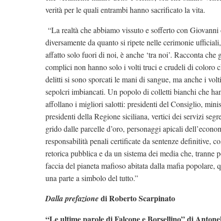
verità per le quali entrambi hanno sacrificato la vita.
“La realtà che abbiamo vissuto e sofferto con Giovanni 
diversamente da quanto si ripete nelle cerimonie ufficiali
affatto solo fuori di noi, è anche ‘tra noi’. Racconta che gl
complici non hanno solo i volti truci e crudeli di coloro 
delitti si sono sporcati le mani di sangue, ma anche i volti 
sepolcri imbiancati. Un popolo di colletti bianchi che ha
affollano i migliori salotti: presidenti del Consiglio, mini
presidenti della Regione siciliana, vertici dei servizi segret
grido dalle parcelle d’oro, personaggi apicali dell’economi
responsabilità penali certificate da sentenze definitive, c
retorica pubblica e da un sistema dei media che, tranne p
faccia del pianeta mafioso abitata dalla mafia popolare, q
una parte a simbolo del tutto.”
di Roberto Scarpinato
Dalla prefazione
“Le ultime parole di Falcone e Borsellino” di Antonel