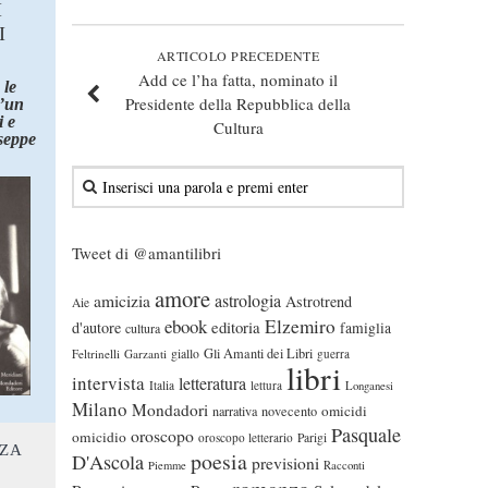
I
I
ARTICOLO PRECEDENTE
Add ce l’ha fatta, nominato il
 le
Presidente della Repubblica della
d’un
 e
Cultura
seppe
Tweet di @amantilibri
amore
astrologia
amicizia
Astrotrend
Aie
ebook
Elzemiro
editoria
d'autore
famiglia
cultura
Gli Amanti dei Libri
Feltrinelli
Garzanti
giallo
guerra
libri
intervista
letteratura
Italia
lettura
Longanesi
Milano
Mondadori
omicidi
narrativa
novecento
Pasquale
oroscopo
omicidio
oroscopo letterario
Parigi
NZA
poesia
D'Ascola
previsioni
Piemme
Racconti