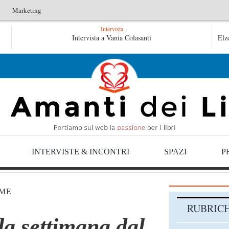
Marketing
Intervista
Le anime salve di Fabrizio De André – Jan Gaggetta
Intervista a Vania Colasanti
Elz
Tutte le mattine di Sybil – Virginia Evans
INTERVISTE & INCONTRI
SPAZI
P
ME
RUBRIC
la settimana dal