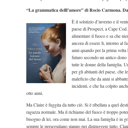
“La grammatica delll’amore” di Rocio Carmona. Dal 2
È il solstizio d’inverno e il ven
paese di Prospect, a Cape Cod.
alimentare il fuoco e sa che ni
ancora di essere lì, intorno al f
anni quando per la prima volta h
futuro secondo un antico dono 
tutte le donne della famiglia. U
per gli abitanti del paese, che 
maleficio che da anni si abbatte
incidenti, e che ha colpito anc
otto anni.
Ma Claire è fuggita da tutto ciò. Si è ribellata a quel des
ragazza normale. Ma il richiamo del fuoco è troppo pote
bisogno di lei, ora come non mai. La sua famiglia è in gra
sempre le perseguitano stanno per distruggere tutto. Clair