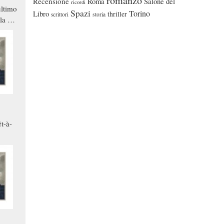
romanzo
Recensione
Roma
Salone del
ricordi
ltimo
Spazi
Torino
Libro
thriller
scrittori
storia
la a
che in
ono
t-à-
.