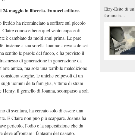
Elzy-Esito di un
4 maggio in libreria. Fanucci editore.
fortunata
combinazione
to freddo ha ricominciato a soffiare sul piccolo
 Claire conosce bene quel vento capace di
ente è cambiato da molti anni prima. Le pare
alò, insieme a sua sorella Joanna: aveva solo sei
a sentito le parole del fuoco, e ha previsto il
trasmesso di generazione in generazione da
n’arte antica, ma solo una terribile maledizione
le considera streghe, le uniche colpevoli di un
 sugli uomini della famiglia, vittime di strani
he Henry, il gemello di Joanna, scomparso a soli
tino di sventura, ha cercato solo di essere una
nte. E Claire non può più scappare. Joanna ha
ve pericolo, l’odio e la superstizione che da
e deve affrontare i fantasmi del passato,