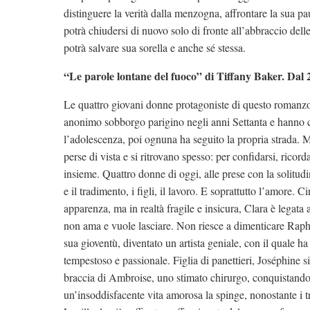
distinguere la verità dalla menzogna, affrontare la sua pa
potrà chiudersi di nuovo solo di fronte all’abbraccio dell
potrà salvare sua sorella e anche sé stessa.
“Le parole lontane del fuoco” di Tiffany Baker. Dal 2
Le quattro giovani donne protagoniste di questo romanzo
anonimo sobborgo parigino negli anni Settanta e hanno c
l’adolescenza, poi ognuna ha seguito la propria strada. 
perse di vista e si ritrovano spesso: per confidarsi, ricorda
insieme. Quattro donne di oggi, alle prese con la solitudine
e il tradimento, i figli, il lavoro. E soprattutto l’amore. C
apparenza, ma in realtà fragile e insicura, Clara è legata 
non ama e vuole lasciare. Non riesce a dimenticare Raph
sua gioventù, diventato un artista geniale, con il quale h
tempestoso e passionale. Figlia di panettieri, Joséphine si 
braccia di Ambroise, uno stimato chirurgo, conquistando
un’insoddisfacente vita amorosa la spinge, nonostante i tr