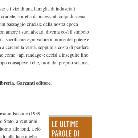
o e i vizi di una famiglia di industriali
udele, sorretta da incessanti colpi di scena.
i un passaggio cruciale della nostra epoca
on amore i suoi alveari, diventa così il simbolo
ti a sacrificare ogni valore in nome del potere e
a cercare la verità, seppure a costo di perdere
no come «api randage»: decisi a inseguire fino
empo consapevoli che, fuori dal proprio sciame,
ibreria. Garzanti editore.
 Giovanni Falcone (1939–
o Stato, a vent’anni
orno alle fonti, a ciò
ndo alla luce quelle