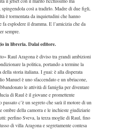
nta il jetset con il marito ricchissimo ma
, spingendola così a tradirlo. Madre di due figli,
altà è tormentata da inquietudini che hanno
e fa esplodere il dramma. E l’amicizia che da
per sempre.
 in libreria. Dalai editore.
nto» Raul Aragona è diviso tra grandi ambizioni
ndizionare la politica, portando a termine la
 della storia italiana. I guai: è alla disperata
glio Manuel è uno sfaccendato e un ubriacone,
abbandonato le attività di famiglia per diventare
iducia di Raul è il giovane e promettente
assato c’è un segreto che sarà il motore di un
le ombre della camorra e le inchieste giudiziarie
tti: perfino Sveva, la terza moglie di Raul, fino
lusso di villa Aragona e segretamente contesa