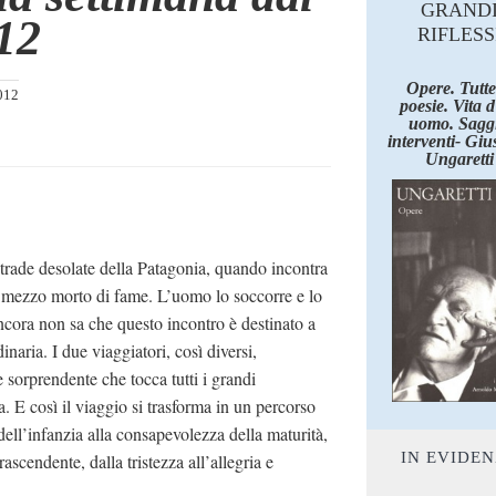
GRAND
12
RIFLESS
Opere. Tutte
012
poesie. Vita 
uomo. Saggi
interventi- Giu
Ungaretti
trade desolate della Patagonia, quando incontra
, mezzo morto di fame. L’uomo lo soccorre e lo
ncora non sa che questo incontro è destinato a
inaria. I due viaggiatori, così diversi,
 sorprendente che tocca tutti i grandi
a. E così il viaggio si trasforma in un percorso
dell’infanzia alla consapevolezza della maturità,
IN EVIDE
rascendente, dalla tristezza all’allegria e