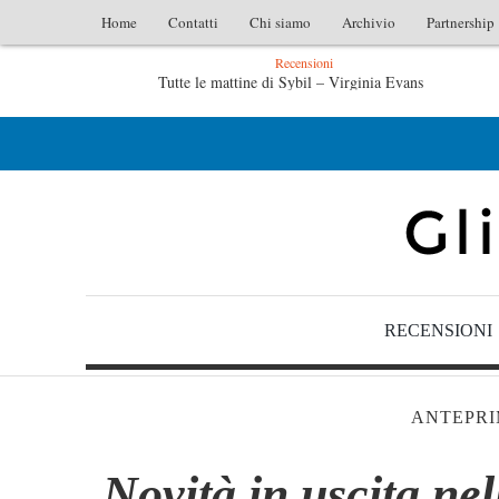
Home
Contatti
Chi siamo
Archivio
Partnership
Recensioni
L’idraulico non verrà – Fruttero & Lucentini
Le anime salve di Fabrizio De André – Jan Gaggetta
RECENSIONI
ANTEPRI
Novità in uscita nel