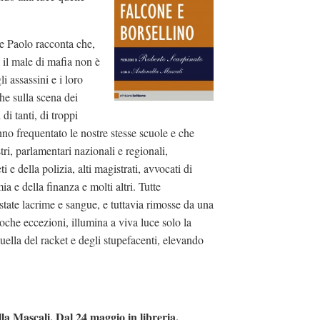
e Paolo racconta che,
, il male di mafia non è
i assassini e i loro
che sulla scena dei
di tanti, di troppi
nno frequentato le nostre stesse scuole e che
stri, parlamentari nazionali e regionali,
i e della polizia, alti magistrati, avvocati di
a e della finanza e molti altri. Tutte
ostate lacrime e sangue, e tuttavia rimosse da una
oche eccezioni, illumina a viva luce solo la
uella del racket e degli stupefacenti, elevando
la Mascali. Dal 24 maggio in libreria.