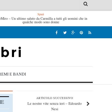
Spazi
eMìro – Un ultimo saluto da Carmilla a tutti gli uomini che in
Tutte le mattine di Sybil – Virginia Evans
L’idraulico non
qualche modo sono donne
REMI E BANDI
ARTICOLO SUCCESSIVO
HE
Le nostre vite senza ieri – Edoardo
Nesi