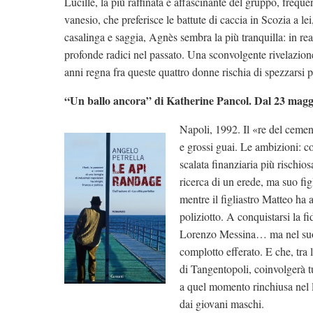
Lucille, la più raffinata e affascinante del gruppo, freque
vanesio, che preferisce le battute di caccia in Scozia a lei
casalinga e saggia, Agnès sembra la più tranquilla: in re
profonde radici nel passato. Una sconvolgente rivelazion
anni regna fra queste quattro donne rischia di spezzarsi 
“Un ballo ancora” di Katherine Pancol. Dal 23 maggio
Napoli, 1992. Il «re del ceme
e grossi guai. Le ambizioni: co
scalata finanziaria più rischiosa
ricerca di un erede, ma suo fi
mentre il figliastro Matteo ha 
poliziotto. A conquistarsi la f
Lorenzo Messina… ma nel suo p
complotto efferato. E che, tra 
di Tangentopoli, coinvolgerà tu
a quel momento rinchiusa nel 
dai giovani maschi.