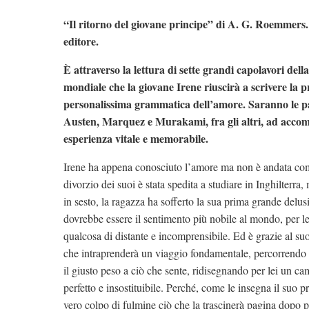
“Il ritorno del giovane principe” di A. G. Roemmers.
editore.
È attraverso la lettura di sette grandi capolavori della
mondiale che la giovane Irene riuscirà a scrivere la 
personalissima grammatica dell’amore. Saranno le pa
Austen, Marquez e Murakami, fra gli altri, ad acco
esperienza vitale e memorabile.
Irene ha appena conosciuto l’amore ma non è andata co
divorzio dei suoi è stata spedita a studiare in Inghilterra,
in sesto, la ragazza ha sofferto la sua prima grande delu
dovrebbe essere il sentimento più nobile al mondo, per le
qualcosa di distante e incomprensibile. Ed è grazie al suo
che intraprenderà un viaggio fondamentale, percorrendo c
il giusto peso a ciò che sente, ridisegnando per lei un ca
perfetto e insostituibile. Perché, come le insegna il suo pr
vero colpo di fulmine ciò che la trascinerà pagina dopo 