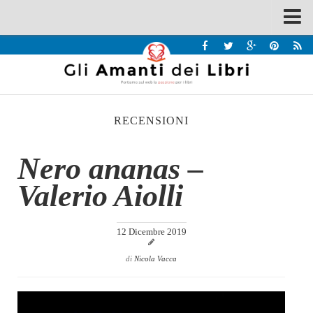
Spazi
Recensioni
Interviste & Incontri
RECENSIONI
Bandi
Home
Nero ananas –
Chi siamo
Valerio Aiolli
Contatti
Eventi
12 Dicembre 2019
Home
di
Nicola Vacca
Contatti
Chi siamo