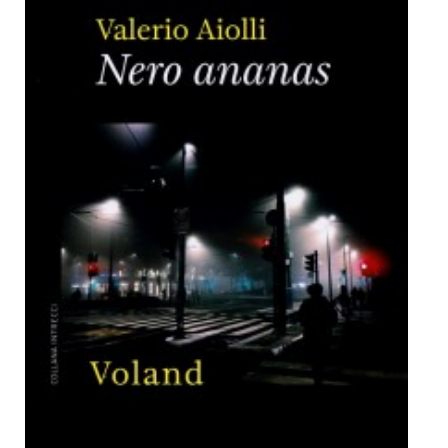
Dicono di Noi
Rassegna Stampa
Archivio
Autori
Generi
Case editrici
Partnership
Giallo Stresa
Premio Chiara
Tabù Festival 2014
A Tutto Volume
Salone di Torino
Marketing