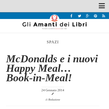
Spazi
Recensioni
Interviste & Incontri
SPAZI
Bandi
Home
McDonalds e i nuovi
Chi siamo
Happy Meal…
Contatti
Book-in-Meal!
Eventi
Home
24 Gennaio 2014
Contatti
di
Redazione
Chi siamo