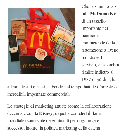
Che la si ami o la si
Dicono di Noi
McDonalds
odi,
è
Rassegna Stampa
di un tassello
Archivio
importante nel
panorama
Autori
commerciale della
Generi
ristorazione a livello
mondiale. Il
Case editrici
servizio, che sembra
Partnership
risalire indietro al
Giallo Stresa
1937 o giù di lì, ha
affrontato alti e bassi, subendo nel tempo battute d’arresto ed
Premio Chiara
incredibili impennate commerciali.
Tabù Festival 2014
Le strategie di marketing attuate (come la collaborazione
A Tutto Volume
Disney
chef
decennale con la
, o quella con
di fama
Salone di Torino
mondiale) sono state determinanti per raggiungere il
Marketing
successo; inoltre, la politica marketing della catena