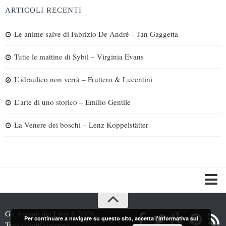
ARTICOLI RECENTI
Le anime salve di Fabrizio De André – Jan Gaggetta
Tutte le mattine di Sybil – Virginia Evans
L’idraulico non verrà – Fruttero & Lucentini
L’arte di uno storico – Emilio Gentile
La Venere dei boschi – Lenz Koppelstätter
Spazi
Gli Amanti dei Libri © 2026.
Per continuare a navigare su questo sito, accetta l'informativa sui
Recensioni
Tutti i diritti riservati.