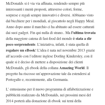
McDonalds si è via via affinata, rendendo sempre più
interessanti i menù proposti, attraverso colori, forme,
sorprese e regali sempre innovativi e diversi. Abbiamo visto
dal bicchiere per i mondiali, al giocattolo negli Happy Meal.
Anno dopo anno il marchio ci ha abituato ad essere catturati
l’ultima trovata
dai suoi gadget. Fin qui nulla di strano.. Ma
è stata a dir
della maggiore catena di fast-food del mondo
poco sorprendente
. L’iniziativa, infatti, è stata quella di
regalare un eBook
! L’idea è nata nel novembre 2013 grazie
all’accordo con l’editore inglese Dorling Kindersley, con il
quale si è deciso di mettere a disposizione dei clienti
Amazing World
McDonalds, gli ebook della collana
. Il
progetto ha riscosso un’approvazione tale da estendersi al
Portogallo e, recentemente, alla Germania.
L’ entusiasmo per il nuovo programma di alfabetizzazione e
pubblicità realizzato da McDonalds, nei prossimi mesi del
2014 porterà alla donazione di ebook sui temi della