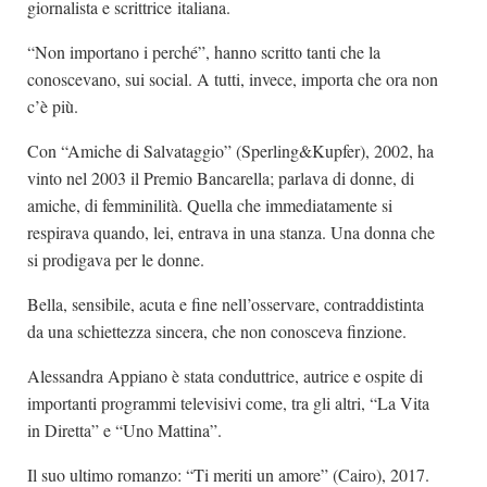
giornalista e scrittrice italiana.
Dicono di Noi
“Non importano i perché”, hanno scritto tanti che la
Rassegna Stampa
conoscevano, sui social. A tutti, invece, importa che ora non
Archivio
c’è più.
Autori
Con “Amiche di Salvataggio” (Sperling&Kupfer), 2002, ha
vinto nel 2003 il Premio Bancarella; parlava di donne, di
Generi
amiche, di femminilità. Quella che immediatamente si
Case editrici
respirava quando, lei, entrava in una stanza. Una donna che
Partnership
si prodigava per le donne.
Giallo Stresa
Bella, sensibile, acuta e fine nell’osservare, contraddistinta
Premio Chiara
da una schiettezza sincera, che non conosceva finzione.
Tabù Festival 2014
Alessandra Appiano è stata conduttrice, autrice e ospite di
A Tutto Volume
importanti programmi televisivi come, tra gli altri, “La Vita
in Diretta” e “Uno Mattina”.
Salone di Torino
Marketing
Il suo ultimo romanzo: “Ti meriti un amore” (Cairo), 2017.