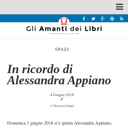
Spazi
Recensioni
Interviste & Incontri
SPAZI
Bandi
Home
In ricordo di
Chi siamo
Alessandra Appiano
Contatti
Eventi
4 Giugno 2018
Home
di
Veronica Lempi
Contatti
Domenica 3 giugno 2018 si è spenta Alessandra Appiano,
Chi siamo