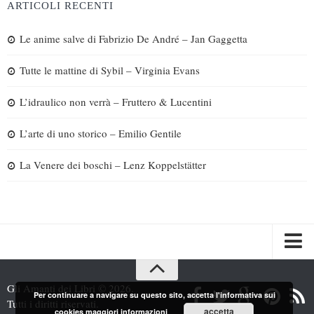
ARTICOLI RECENTI
Le anime salve di Fabrizio De André – Jan Gaggetta
Tutte le mattine di Sybil – Virginia Evans
L’idraulico non verrà – Fruttero & Lucentini
L’arte di uno storico – Emilio Gentile
La Venere dei boschi – Lenz Koppelstätter
Spazi
Gli Amanti dei Libri © 2026.
Per continuare a navigare su questo sito, accetta l'informativa sui
Recensioni
Tutti i diritti riservati.
accetta
cookies
maggiori informazioni