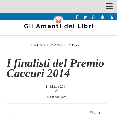
Spazi
Recensioni
Interviste & Incontri
PREMI E BANDI
|
SPAZI
Bandi
Home
I finalisti del Premio
Chi siamo
Caccuri 2014
Contatti
Eventi
14 Marzo 2014
Home
di
Sabrina Cerri
Contatti
“Una
Chi siamo