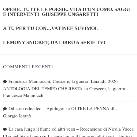
OPERE. TUTTE LE POESIE. VITA D’UN UOMO. SAGGI
E INTERVENTI- GIUSEPPE UNGARETTI
A TU PER TU CON…VATINÈE SUVIMOL
LEMONY SNICKET, DA LIBRO A SERIE TV!
COMMENTI RECENTI
Francesca Mannocchi, Crescere, la guerra, Einaudi, 2026 –
ANTOLOGIA DEL TEMPO CHE RESTA
su
Crescere, la guerra –
Francesca Mannocchi
Odisseo reloaded – Apologoi
su
OLTRE LA PENNA di…
Giorgio Ieranò
La casa lungo il fiume ed altri versi – Recensione di Nicola Vacca
| Tra nebbia e fango
su
La casa lungo il fiume ed altri versi – Enrico