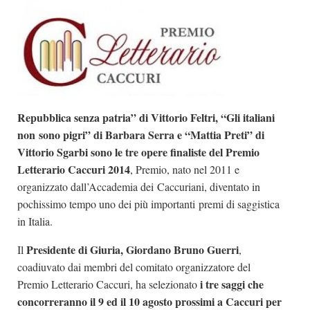
Dicono di Noi
Rassegna Stampa
Archivio
Autori
Generi
Repubblica senza patria” di Vittorio Feltri, “Gli italiani
non sono pigri” di Barbara Serra e “Mattia Preti” di
Case editrici
Vittorio Sgarbi sono le tre opere finaliste del Premio
Partnership
Letterario Caccuri 2014
, Premio, nato nel 2011 e
organizzato dall’Accademia dei Caccuriani, diventato in
Giallo Stresa
pochissimo tempo uno dei più importanti premi di saggistica
Premio Chiara
in Italia.
Tabù Festival 2014
Presidente di Giuria, Giordano Bruno Guerri
Il
,
A Tutto Volume
coadiuvato dai membri del comitato organizzatore del
Salone di Torino
i tre saggi che
Premio Letterario Caccuri, ha selezionato
concorreranno il 9 ed il 10 agosto prossimi a Caccuri per
Marketing