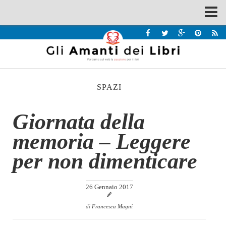
Spazi
Recensioni
Interviste & Incontri
SPAZI
Bandi
Home
Giornata della
Chi siamo
memoria – Leggere
Contatti
per non dimenticare
Eventi
Home
26 Gennaio 2017
Contatti
di
Francesca Magni
Chi siamo