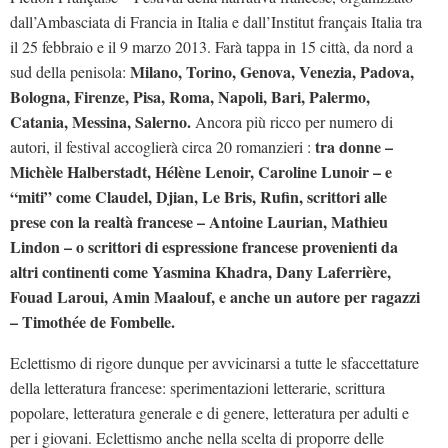
dall’Ambasciata di Francia in Italia e dall’Institut français Italia tra
il 25 febbraio e il 9 marzo 2013. Farà tappa in 15 città, da nord a
Milano, Torino, Genova, Venezia, Padova,
sud della penisola:
Bologna, Firenze, Pisa, Roma, Napoli, Bari, Palermo,
Catania, Messina, Salerno.
Ancora più ricco per numero di
tra donne –
autori, il festival accoglierà circa 20 romanzieri :
Michèle Halberstadt, Hélène Lenoir, Caroline Lunoir – e
“miti” come Claudel, Djian, Le Bris, Rufin, scrittori alle
prese con la realtà francese – Antoine Laurian, Mathieu
Lindon – o scrittori di espressione francese provenienti da
altri continenti come Yasmina Khadra, Dany Laferrière,
Fouad Laroui, Amin Maalouf, e anche un autore per ragazzi
– Timothée de Fombelle.
Eclettismo di rigore dunque per avvicinarsi a tutte le sfaccettature
della letteratura francese: sperimentazioni letterarie, scrittura
popolare, letteratura generale e di genere, letteratura per adulti e
per i giovani. Eclettismo anche nella scelta di proporre delle