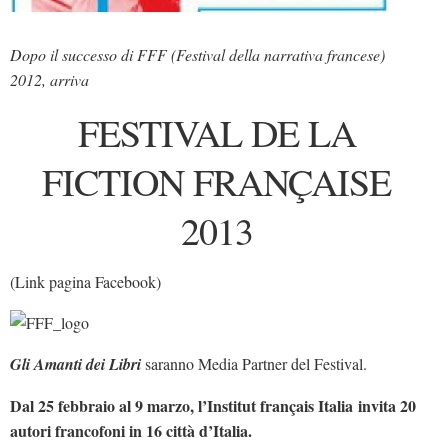
Dicono di Noi
Dopo il successo di FFF (Festival della narrativa francese)
Rassegna Stampa
2012, arriva
Archivio
FESTIVAL DE LA
Autori
Generi
FICTION FRANÇAISE
Case editrici
2013
Partnership
Giallo Stresa
(
Link pagina Facebook
)
Premio Chiara
Tabù Festival 2014
Gli Amanti dei Libri
saranno Media Partner del Festival.
A Tutto Volume
Salone di Torino
Dal
25
febbraio
al
9
marzo,
l’Institut français Italia
invita 20
autori francofoni in 16 città d’
Italia.
Marketing