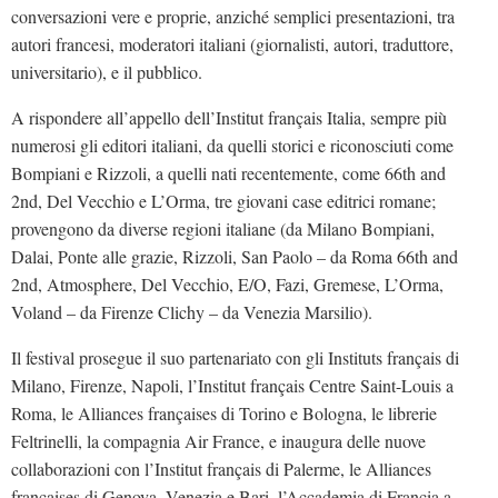
conversazioni vere e proprie, anziché semplici presentazioni, tra
autori francesi, moderatori italiani (giornalisti, autori, traduttore,
universitario), e il pubblico.
A rispondere all’appello dell’Institut français Italia, sempre più
numerosi gli editori italiani, da quelli storici e riconosciuti come
Bompiani e Rizzoli, a quelli nati recentemente, come 66th and
2nd, Del Vecchio e L’Orma, tre giovani case editrici romane;
provengono da diverse regioni italiane (da Milano Bompiani,
Dalai, Ponte alle grazie, Rizzoli, San Paolo – da Roma 66th and
2nd, Atmosphere, Del Vecchio, E/O, Fazi, Gremese, L’Orma,
Voland – da Firenze Clichy – da Venezia Marsilio).
Il festival prosegue il suo partenariato con gli Instituts français di
Milano, Firenze, Napoli, l’Institut français Centre Saint-Louis a
Roma, le Alliances françaises di Torino e Bologna, le librerie
Feltrinelli, la compagnia Air France, e inaugura delle nuove
collaborazioni con l’Institut français di Palerme, le Alliances
françaises di Genova, Venezia e Bari, l’Accademia di Francia a