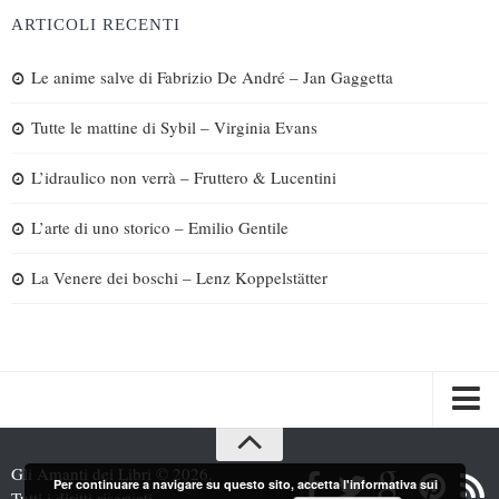
ARTICOLI RECENTI
Le anime salve di Fabrizio De André – Jan Gaggetta
Tutte le mattine di Sybil – Virginia Evans
L’idraulico non verrà – Fruttero & Lucentini
L’arte di uno storico – Emilio Gentile
La Venere dei boschi – Lenz Koppelstätter
Spazi
Gli Amanti dei Libri © 2026.
Per continuare a navigare su questo sito, accetta l'informativa sui
Recensioni
Tutti i diritti riservati.