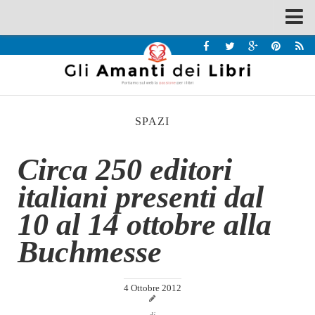
Spazi
Recensioni
Interviste & Incontri
SPAZI
Bandi
Home
Circa 250 editori
Chi siamo
italiani presenti dal
Contatti
10 al 14 ottobre alla
Eventi
Buchmesse
Home
Contatti
4 Ottobre 2012
Chi siamo