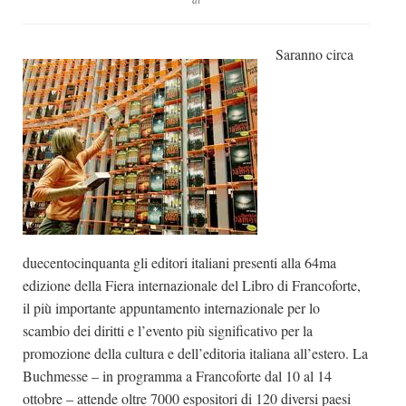
di
Dicono di Noi
Saranno circa
Rassegna Stampa
Archivio
Autori
Generi
Case editrici
Partnership
Giallo Stresa
duecentocinquanta gli editori italiani presenti alla 64ma
Premio Chiara
edizione della Fiera internazionale del Libro di Francoforte,
Tabù Festival 2014
il più importante appuntamento internazionale per lo
scambio dei diritti e l’evento più significativo per la
A Tutto Volume
promozione della cultura e dell’editoria italiana all’estero. La
Salone di Torino
Buchmesse – in programma a Francoforte dal 10 al 14
Marketing
ottobre – attende oltre 7000 espositori di 120 diversi paesi