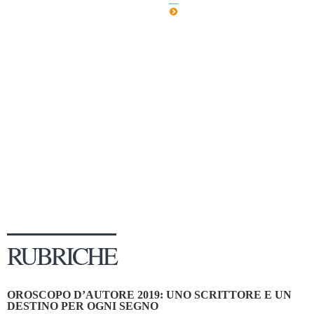
Dicono di Noi
Rassegna Stampa
Archivio
Autori
Generi
Case editrici
Partnership
Giallo Stresa
Premio Chiara
Tabù Festival 2014
RUBRICHE
A Tutto Volume
Salone di Torino
OROSCOPO D’AUTORE 2019: UNO SCRITTORE E UN
Marketing
DESTINO PER OGNI SEGNO