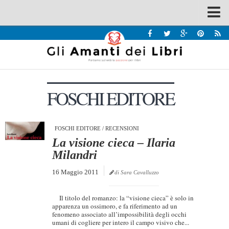
Spazi
Recensioni
Interviste & Incontri
FOSCHI EDITORE
Bandi
Home
Chi siamo
FOSCHI EDITORE
/
RECENSIONI
La visione cieca – Ilaria
Contatti
Milandri
Eventi
16 Maggio 2011
di Sara Cavalluzzo
Home
Il titolo del romanzo: la “visione cieca” è solo in
Contatti
apparenza un ossimoro, e fa riferimento ad un
fenomeno associato all’impossibilità degli occhi
umani di cogliere per intero il campo visivo che...
Chi siamo