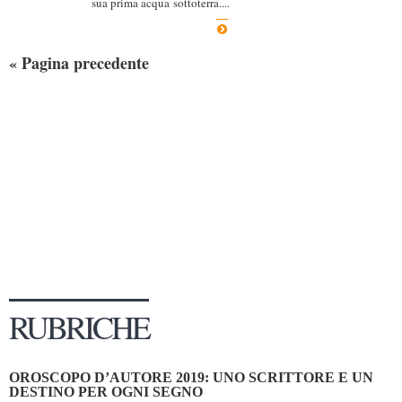
sua prima acqua sottoterra....
Dicono di Noi
Rassegna Stampa
« Pagina precedente
Archivio
Autori
Generi
Case editrici
Partnership
Giallo Stresa
Premio Chiara
Tabù Festival 2014
RUBRICHE
A Tutto Volume
Salone di Torino
OROSCOPO D’AUTORE 2019: UNO SCRITTORE E UN
Marketing
DESTINO PER OGNI SEGNO