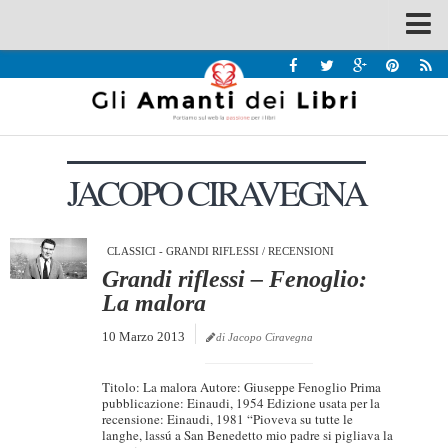
Spazi
Recensioni
Interviste & Incontri
JACOPO CIRAVEGNA
Bandi
Home
Chi siamo
CLASSICI - GRANDI RIFLESSI
/
RECENSIONI
Grandi riflessi – Fenoglio:
Contatti
La malora
Eventi
10 Marzo 2013
di Jacopo Ciravegna
Home
Titolo: La malora Autore: Giuseppe Fenoglio Prima
Contatti
pubblicazione: Einaudi, 1954 Edizione usata per la
recensione: Einaudi, 1981 “Pioveva su tutte le
langhe, lassú a San Benedetto mio padre si pigliava la
Chi siamo