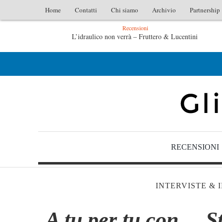
Home
Contatti
Chi siamo
Archivio
Partnership
Recensioni
L’idraulico non verrà – Fruttero & Lucentini
Le anime salve di Fabrizio De André – Jan Gaggetta
RECENSIONI
INTERVISTE & 
A tu per tu con… S