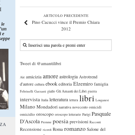
I
I
ARTICOLO PRECEDENTE
Pino Cacucci vince il Premio Chiara
 le
2012
d’un
 e
seppe
Tweet di @amantilibri
amore
astrologia
amicizia
Astrotrend
Aie
ebook
Elzemiro
editoria
d'autore
famiglia
cultura
Gli Amanti dei Libri
Feltrinelli
Garzanti
giallo
guerra
libri
intervista
letteratura
Italia
lettura
Longanesi
Milano
Mondadori
omicidi
narrativa
novecento
Pasquale
oroscopo
omicidio
oroscopo letterario
Parigi
poesia
D'Ascola
previsioni
Piemme
Racconti
NZA
romanzo
Recensione
Roma
Salone del
ricordi