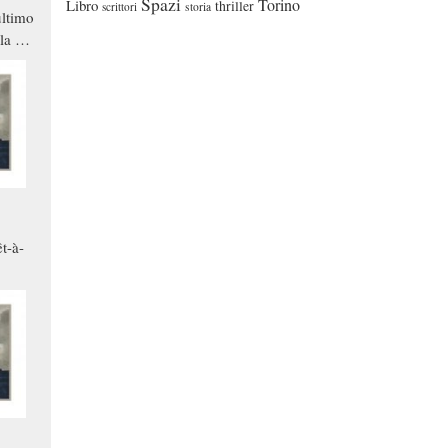
Spazi
Torino
Libro
thriller
scrittori
storia
ltimo
la a
che in
ono
t-à-
.