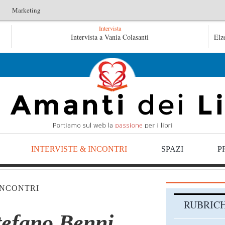
Marketing
Intervista
Le anime salve di Fabrizio De André – Jan Gaggetta
Intervista a Vania Colasanti
Elz
Tutte le mattine di Sybil – Virginia Evans
INTERVISTE & INCONTRI
SPAZI
P
INCONTRI
RUBRIC
tefano Benni