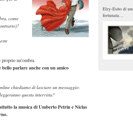
Elzy-Esito di un
fortunata
mbra, come
combinazione
ontrario)?
este
 proprio un’ombra.
è bello parlare anche con un amico
 online chiediamo di lasciare un messaggio-
e leggeranno questa intervista?
rattutto la musica di Umberto Petrin e Niclas
rno.