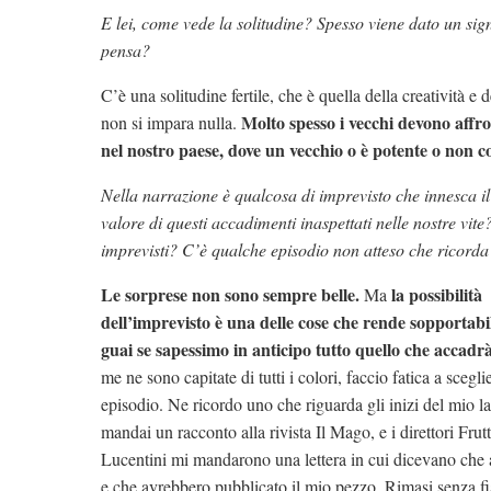
E lei, come vede la solitudine? Spesso viene dato un sig
pensa?
C’è una solitudine fertile, che è quella della creatività e
Molto spesso i vecchi devono affr
non si impara nulla.
nel nostro paese, dove un vecchio o è potente o non c
Nella narrazione è qualcosa di imprevisto che innesca il
valore di questi accadimenti inaspettati nelle nostre vi
imprevisti? C’è qualche episodio non atteso che ricorda
Le sorprese non sono sempre belle.
la possibilità
Ma
dell’imprevisto è una delle cose che rende sopportabil
guai se sapessimo in anticipo tutto quello che accadrà
me ne sono capitate di tutti i colori, faccio fatica a scegli
episodio. Ne ricordo uno che riguarda gli inizi del mio 
mandai un racconto alla rivista Il Mago, e i direttori Frut
Lucentini mi mandarono una lettera in cui dicevano che 
e che avrebbero pubblicato il mio pezzo. Rimasi senza fi