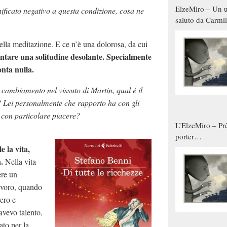
ElzeMìro – Un u
nificato negativo a questa condizione, cosa ne
saluto da Carmil
tutti gli uomini 
qualche modo s
 della meditazione. E ce n’è una dolorosa, da cui
donne
ontare una solitudine desolante. Specialmente
onta nulla.
 cambiamento nel vissuto di Martin, qual è il
te? Lei personalmente che rapporto ha con gli
 con particolare piacere?
L’ElzeMìro – Prê
porter
autunno/inverno
e la vita,
.
Nella vita
ere un
lavoro, quando
tero e
avevo talento,
ato per la