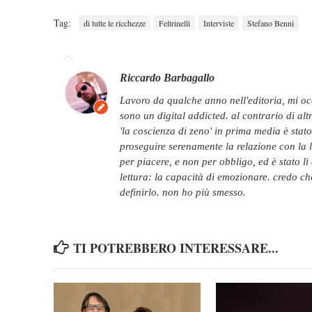
Tag:
di tutte le ricchezze
Feltrinelli
Interviste
Stefano Benni
Riccardo Barbagallo
lavoro da qualche anno nell'editoria, mi occupo di comunicazione per editori e autori e
sono un digital addicted. al contrario di alt
'la coscienza di zeno' in prima media è sta
proseguire serenamente la relazione con la l
per piacere, e non per obbligo, ed è stato lì
lettura: la capacità di emozionare. credo ch
definirlo. non ho più smesso.
TI POTREBBERO INTERESSARE...