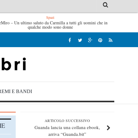
Spazi
eMìro – Un ultimo saluto da Carmilla a tutti gli uomini che in
Tutte le mattine di Sybil – Virginia Evans
L’idraulico non
qualche modo sono donne
REMI E BANDI
ARTICOLO SUCCESSIVO
HE
Guanda lancia una collana ebook,
arriva “Guanda.bit”