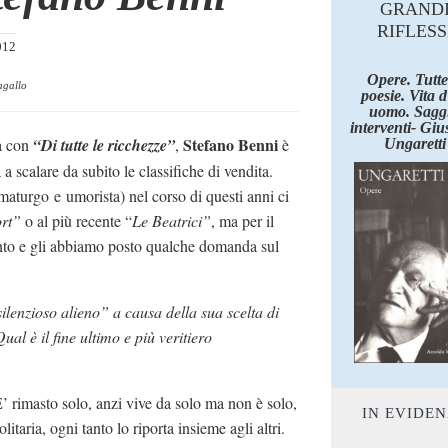
GRAND
RIFLESS
012
Opere. Tutte
agallo
poesie. Vita 
uomo. Saggi
interventi- Giu
Stefano Benni
ia con
“Di tutte le ricchezze”
,
è
Ungaretti
 a scalare da subito le classifiche di vendita.
aturgo e umorista) nel corso di questi anni ci
rt”
o al più recente “
Le Beatrici”
, ma per il
unto e gli abbiamo posto qualche domanda sul
silenzioso alieno” a causa della sua scelta di
ual è il fine ultimo e più veritiero
’ rimasto solo, anzi vive da solo ma non è solo,
IN EVIDE
litaria, ogni tanto lo riporta insieme agli altri.