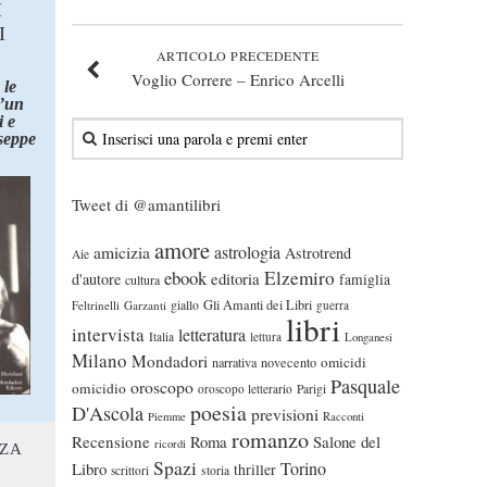
I
I
ARTICOLO PRECEDENTE
Voglio Correre – Enrico Arcelli
 le
d’un
 e
seppe
Tweet di @amantilibri
amore
astrologia
amicizia
Astrotrend
Aie
ebook
Elzemiro
editoria
d'autore
famiglia
cultura
Gli Amanti dei Libri
Feltrinelli
Garzanti
giallo
guerra
libri
intervista
letteratura
Italia
lettura
Longanesi
Milano
Mondadori
omicidi
narrativa
novecento
Pasquale
oroscopo
omicidio
oroscopo letterario
Parigi
poesia
D'Ascola
previsioni
Piemme
Racconti
romanzo
Recensione
Roma
Salone del
ricordi
NZA
Spazi
Torino
Libro
thriller
scrittori
storia