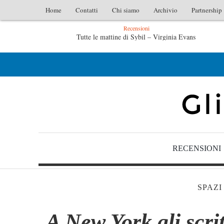
Home
Contatti
Chi siamo
Archivio
Partnership
Recensioni
Tutte le mattine di Sybil – Virginia Evans
L’idraulico non verrà – Fruttero & Lucentini
RECENSIONI
SPAZI
A New York gli scrit