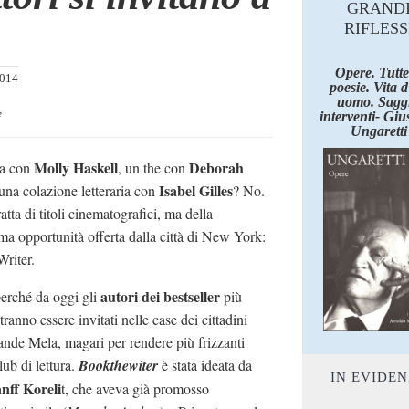
GRAND
RIFLESS
Opere. Tutte
2014
poesie. Vita 
uomo. Saggi
e
interventi- Giu
Ungaretti
Molly Haskell
Deborah
a con
, un the con
Isabel Gilles
una colazione letteraria con
? No.
atta di titoli cinematografici, ma della
ma opportunità offerta dalla città di New York:
riter.
autori dei bestseller
perché da oggi gli
più
ranno essere invitati nelle case dei cittadini
ande Mela, magari per rendere più frizzanti
lub di lettura.
Bookthewiter
è stata ideata da
IN EVIDE
nff Koreli
t, che aveva già promosso