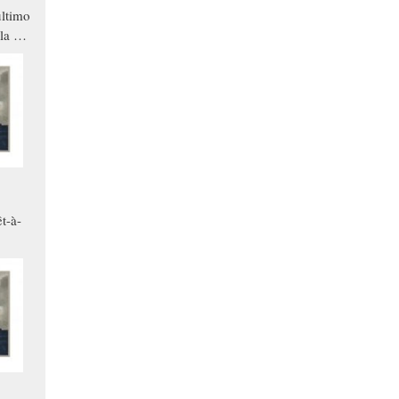
ltimo
la a
che in
ono
t-à-
.