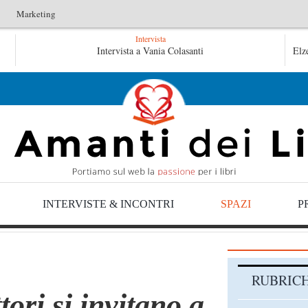
Marketing
Intervista
L’idraulico non verrà – Fruttero & Lucentini
Intervista a Vania Colasanti
Le anime 
Elz
Le anime salve di Fabrizio De André – Jan Gaggetta
INTERVISTE & INCONTRI
SPAZI
P
RUBRIC
tori si invitano a