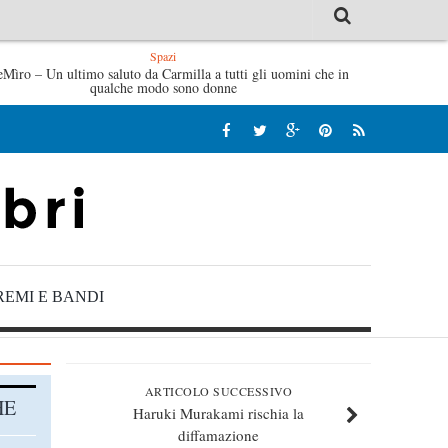
Spazi
salve di Fabrizio De André – Jan Gaggetta
eMìro – Un ultimo saluto da Carmilla a tutti gli uomini che in
Tutte le mattine d
qualche modo sono donne
REMI E BANDI
ARTICOLO SUCCESSIVO
HE
Haruki Murakami rischia la
diffamazione