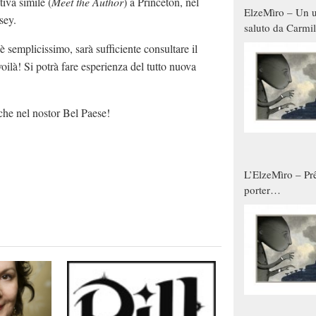
tiva simile (
Meet the Author
) a Princeton, nel
ElzeMìro – Un u
sey.
saluto da Carmil
tutti gli uomini 
 semplicissimo, sarà sufficiente consultare il
qualche modo s
oilà! Si potrà fare esperienza del tutto nuova
donne
che nel nostor Bel Paese!
L’ElzeMìro – Prê
porter
autunno/inverno