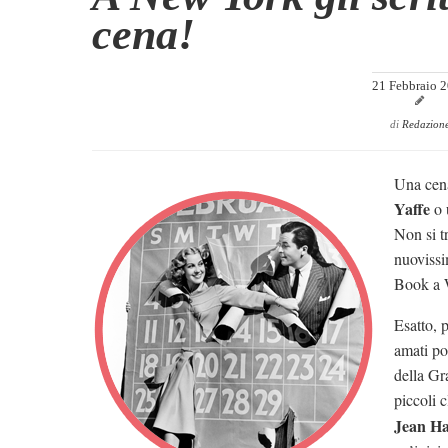
cena!
21 Febbraio 
di
Redazion
Una cen
Yaffe
o 
Non si tr
nuovissi
Book a W
Esatto, 
amati pot
della Gr
piccoli c
Jean Ha