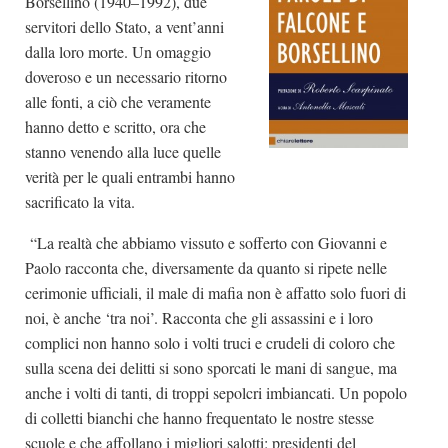
Borsellino (1940–1992), due
servitori dello Stato, a vent’anni
dalla loro morte. Un omaggio
doveroso e un necessario ritorno
alle fonti, a ciò che veramente
hanno detto e scritto, ora che
stanno venendo alla luce quelle
verità per le quali entrambi hanno
sacrificato la vita.
“La realtà che abbiamo vissuto e sofferto con Giovanni e
Paolo racconta che, diversamente da quanto si ripete nelle
cerimonie ufficiali, il male di mafia non è affatto solo fuori di
noi, è anche ‘tra noi’. Racconta che gli assassini e i loro
complici non hanno solo i volti truci e crudeli di coloro che
sulla scena dei delitti si sono sporcati le mani di sangue, ma
anche i volti di tanti, di troppi sepolcri imbiancati. Un popolo
di colletti bianchi che hanno frequentato le nostre stesse
scuole e che affollano i migliori salotti: presidenti del