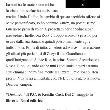
bastoni tra le ruote e non mi ha
lasciato altra scelta: ho ucciso sua
madre, Linda Heffer. In cambio di questo sacrificio offerto al
Male personificato, io ho ottenuto Aurox, un potentissimo
Guerriero privo di volontà, progettato per obbedire a ogni
mio ordine. Inoltre ora Zoey è troppo sconvolta persino per
uscire dalla sua stanza, e quindi posso finalmente agire
indisturbata. Prima di tutto, chiederò ad Aurox di ammazzare
gli alleati più pericolosi di Zoey: il suo Guardiano e
quell’intrigante di Stevie Rae, la prima Somma Sacerdotessa
Rossa. E poi, quando anche tutti i suoi amici novizi saranno
stati eliminati, potrò finalmente realizzare il mio sogno. Ben
presto, Nyx verrà annientata e io, Neferet, diventerò la nuova
Dea dei vampiri…
“Destined” di P.C. & Kerstin Cast. Dal 24 maggio in
libreria. Nord editrice.