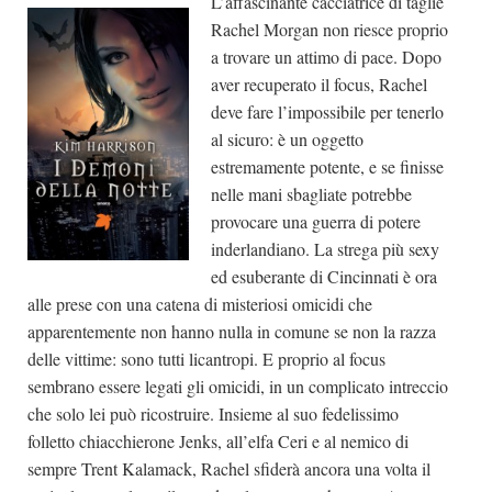
L’affascinante cacciatrice di taglie
Rachel Morgan non riesce proprio
a trovare un attimo di pace. Dopo
aver recuperato il focus, Rachel
deve fare l’impossibile per tenerlo
al sicuro: è un oggetto
estremamente potente, e se finisse
nelle mani sbagliate potrebbe
provocare una guerra di potere
inderlandiano. La strega più sexy
ed esuberante di Cincinnati è ora
alle prese con una catena di misteriosi omicidi che
apparentemente non hanno nulla in comune se non la razza
delle vittime: sono tutti licantropi. E proprio al focus
sembrano essere legati gli omicidi, in un complicato intreccio
che solo lei può ricostruire. Insieme al suo fedelissimo
folletto chiacchierone Jenks, all’elfa Ceri e al nemico di
sempre Trent Kalamack, Rachel sfiderà ancora una volta il