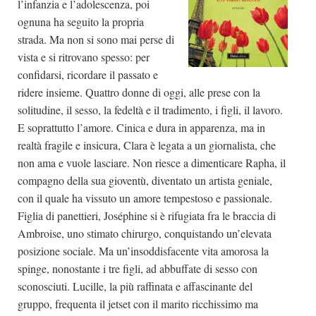
l’infanzia e l’adolescenza, poi
ognuna ha seguito la propria
strada. Ma non si sono mai perse di
vista e si ritrovano spesso: per
confidarsi, ricordare il passato e
ridere insieme. Quattro donne di oggi, alle prese con la
solitudine, il sesso, la fedeltà e il tradimento, i figli, il lavoro.
E soprattutto l’amore. Cinica e dura in apparenza, ma in
realtà fragile e insicura, Clara è legata a un giornalista, che
non ama e vuole lasciare. Non riesce a dimenticare Rapha, il
compagno della sua gioventù, diventato un artista geniale,
con il quale ha vissuto un amore tempestoso e passionale.
Figlia di panettieri, Joséphine si è rifugiata fra le braccia di
Ambroise, uno stimato chirurgo, conquistando un’elevata
posizione sociale. Ma un’insoddisfacente vita amorosa la
spinge, nonostante i tre figli, ad abbuffate di sesso con
sconosciuti. Lucille, la più raffinata e affascinante del
gruppo, frequenta il jetset con il marito ricchissimo ma