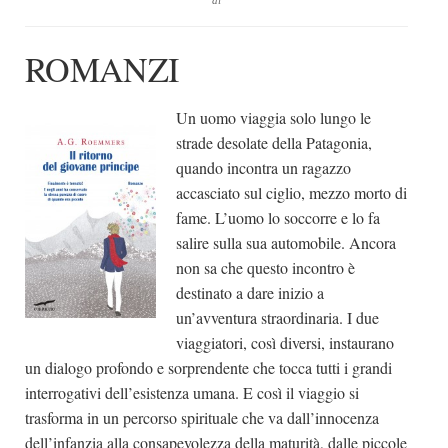
di
Dicono di Noi
ROMANZI
Rassegna Stampa
Archivio
Un uomo viaggia solo lungo le
Autori
strade desolate della Patagonia,
Generi
quando incontra un ragazzo
accasciato sul ciglio, mezzo morto di
Case editrici
fame. L’uomo lo soccorre e lo fa
Partnership
salire sulla sua automobile. Ancora
non sa che questo incontro è
Giallo Stresa
destinato a dare inizio a
Premio Chiara
un’avventura straordinaria. I due
Tabù Festival 2014
viaggiatori, così diversi, instaurano
un dialogo profondo e sorprendente che tocca tutti i grandi
A Tutto Volume
interrogativi dell’esistenza umana. E così il viaggio si
Salone di Torino
trasforma in un percorso spirituale che va dall’innocenza
Marketing
dell’infanzia alla consapevolezza della maturità, dalle piccole