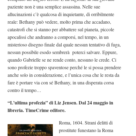
paziente non è una semplice assassina. Nelle sue
allucinazioni c’è qualcosa di inquietante, di orribilmente
reale: Bethany può vedere, molto prima che accadano,
catastrofi che si stanno per abbattere sul pianeta, piccole
apocalissi che andranno a comporsi, nel tempo, in un
misterioso disegno finale dal quale nessun tentativo di fuga,
nessun possibile esodo sembrerà poterci salvare. Eppure,
quando Gabrielle se ne rende conto, nessuno le crede. Ci
sono profezie troppo spaventose perché le si possa prendere
anche solo in considerazione, e l’unica cosa che le resta da
fare è portare via con sé Bethany, in una disperata corsa
contro il tempo…
“L’ultima profezia” di Liz Jensen. Dal 24 maggio in
libreria. TimeCrime editore.
Roma, 1604. Strani delitti di
prostitute funestano la Roma