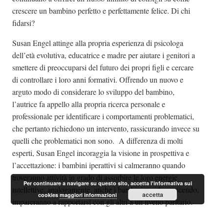
crescere un bambino perfetto e perfettamente felice. Di chi
fidarsi?
Susan Engel attinge alla propria esperienza di psicologa
dell’età evolutiva, educatrice e madre per aiutare i genitori a
smettere di preoccuparsi del futuro dei propri figli e cercare
di controllare i loro anni formativi. Offrendo un nuovo e
arguto modo di considerare lo sviluppo del bambino,
l’autrice fa appello alla propria ricerca personale e
professionale per identificare i comportamenti problematici,
che pertanto richiedono un intervento, rassicurando invece su
quelli che problematici non sono. A differenza di molti
esperti, Susan Engel incoraggia la visione in prospettiva e
l’accettazione: i bambini iperattivi si calmeranno quando
troveranno attività in grado di assorbire le loro energie
Per continuare a navigare su questo sito, accetta l'informativa sui
intellettive; analogamente, anche i bambini timidi, crescendo,
accetta
cookies
maggiori informazioni
impareranno a rapportarsi con gli altri a un livello paritario.