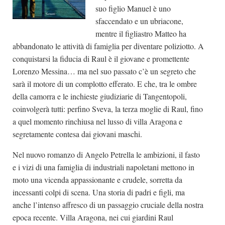
suo figlio Manuel è uno
sfaccendato e un ubriacone,
mentre il figliastro Matteo ha
abbandonato le attività di famiglia per diventare poliziotto. A
conquistarsi la fiducia di Raul è il giovane e promettente
Lorenzo Messina… ma nel suo passato c’è un segreto che
sarà il motore di un complotto efferato. E che, tra le ombre
della camorra e le inchieste giudiziarie di Tangentopoli,
coinvolgerà tutti: perfino Sveva, la terza moglie di Raul, fino
a quel momento rinchiusa nel lusso di villa Aragona e
segretamente contesa dai giovani maschi.
Nel nuovo romanzo di Angelo Petrella le ambizioni, il fasto
e i vizi di una famiglia di industriali napoletani mettono in
moto una vicenda appassionante e crudele, sorretta da
incessanti colpi di scena. Una storia di padri e figli, ma
anche l’intenso affresco di un passaggio cruciale della nostra
epoca recente. Villa Aragona, nei cui giardini Raul