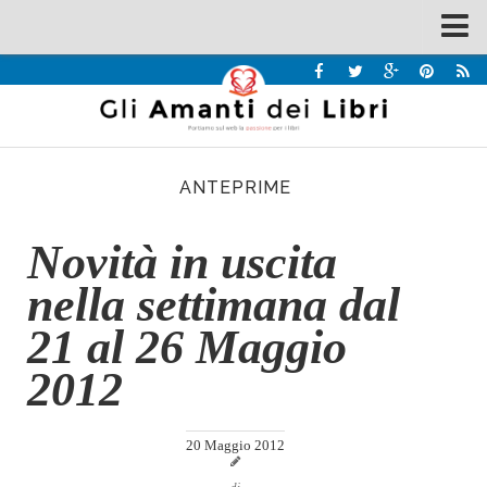
Spazi
Recensioni
Interviste & Incontri
ANTEPRIME
Bandi
Home
Novità in uscita
Chi siamo
nella settimana dal
Contatti
21 al 26 Maggio
Eventi
2012
Home
Contatti
20 Maggio 2012
Chi siamo