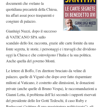
documenti che svelano la
quotidiana precarietà della Chiesa,
tra affari assai poco trasparenti e
congiure di palazzo.
Gianluigi Nuzzi, dopo il successo
di VATICANO SPA sullo
scandalo dello Ior, racconta, grazie alle carte fornite da una
fonte segreta, le storie, i personaggi e i travagli che dividono
oggi la Chiesa e che coinvolgono l’Italia e la sua politica.
Anche quella del governo Monti.
Le lettere di Boffo, l’ex direttore bruciato da veline di
palazzo, quelle di Viganò che dopo aver fatto risparmiare
milioni al Vaticano, è costretto alle dimissioni, le donazioni
private (anche quelle di Bruno Vespa), le raccomandazioni a
Gianni Letta, il problema dell’Ici secondo i rapporti riservati
del presidente dello Ior Gotti Tedeschi, il caso Ruby e
Berlusconi (“vittima di una magistratura politicizzata”), gli