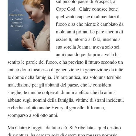
sul piccolo paese di Prospect, a
Cape Cod. Claire conosce bene
quel vento capace di alimentare il
fuoco e sa che niente è cambiato da
molti anni prima. Le pare ancora di
essere lì, intorno al falò, insieme a
sua sorella Joanna: aveva solo sei
anni quando per la prima volta ha
sentito le parole del fuoco, e ha previsto il futuro secondo un
antico dono trasmesso di generazione in generazione da tutte
le donne della famiglia. Un’arte antica, ma solo una terribile
maledizione per gli abitanti del paese, che le considera
streghe, le uniche colpevoli di un maleficio che da anni si
abbatte sugli uomini della famiglia, vittime di strani incidenti,
e che ha colpito anche Henry, il gemello di Joanna,
scomparso a soli otto anni.
Ma Claire è fuggita da tutto ciò. Si è ribellata a quel destino
di sventura, ha cercato solo di essere una ragazza normale.