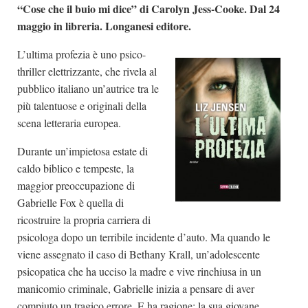
“Cose che il buio mi dice” di Carolyn Jess-Cooke. Dal 24
maggio in libreria. Longanesi editore.
L’ultima profezia è uno psico-
thriller elettrizzante, che rivela al
pubblico italiano un’autrice tra le
più talentuose e originali della
scena letteraria europea.
Durante un’impietosa estate di
caldo biblico e tempeste, la
maggior preoccupazione di
Gabrielle Fox è quella di
ricostruire la propria carriera di
psicologa dopo un terribile incidente d’auto. Ma quando le
viene assegnato il caso di Bethany Krall, un’adolescente
psicopatica che ha ucciso la madre e vive rinchiusa in un
manicomio criminale, Gabrielle inizia a pensare di aver
compiuto un tragico errore. E ha ragione: la sua giovane