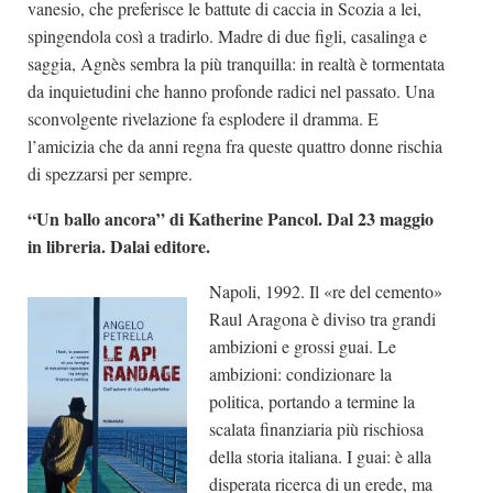
vanesio, che preferisce le battute di caccia in Scozia a lei,
spingendola così a tradirlo. Madre di due figli, casalinga e
saggia, Agnès sembra la più tranquilla: in realtà è tormentata
da inquietudini che hanno profonde radici nel passato. Una
sconvolgente rivelazione fa esplodere il dramma. E
l’amicizia che da anni regna fra queste quattro donne rischia
di spezzarsi per sempre.
“Un ballo ancora” di Katherine Pancol. Dal 23 maggio
in libreria. Dalai editore.
Napoli, 1992. Il «re del cemento»
Raul Aragona è diviso tra grandi
ambizioni e grossi guai. Le
ambizioni: condizionare la
politica, portando a termine la
scalata finanziaria più rischiosa
della storia italiana. I guai: è alla
disperata ricerca di un erede, ma