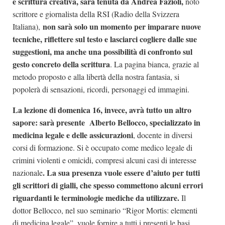
e scrittura creativa, sarà tenuta da Andrea Fazioli,
noto
scrittore e giornalista della RSI (Radio della Svizzera
non sarà solo un momento per imparare nuove
Italiana),
tecniche, riflettere sul testo e lasciarci cogliere dalle sue
suggestioni, ma anche una possibilità di confronto sul
gesto concreto della scrittura
. La pagina bianca, grazie al
metodo proposto e alla libertà della nostra fantasia, si
popolerà di sensazioni, ricordi, personaggi ed immagini.
La lezione di domenica 16, invece, avrà tutto un altro
sapore: sarà presente Alberto Bellocco, specializzato in
medicina legale e delle assicurazioni
, docente in diversi
corsi di formazione. Si è occupato come medico legale di
crimini violenti e omicidi, compresi alcuni casi di interesse
. La sua presenza vuole essere d’aiuto per tutti
nazionale
gli scrittori di gialli, che spesso commettono alcuni errori
riguardanti le terminologie mediche da utilizzare.
Il
dottor Bellocco, nel suo seminario “Rigor Mortis: elementi
di medicina legale”, vuole fornire a tutti i presenti le basi