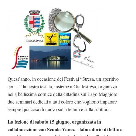
Dicono di Noi
Rassegna Stampa
Archivio
Autori
Generi
Case editrici
Partnership
Quest’anno, in occasione del Festival “Stresa, un aperitivo
Giallo Stresa
con…” la nostra testata, insieme a Giallostresa, organizza
Premio Chiara
nella bellissima cornice della cittadina sul Lago Maggiore
due seminari dedicati a tutti coloro che vogliono imparare
Tabù Festival 2014
sempre qualcosa di nuovo sulla lettura e sulla scrittura.
A Tutto Volume
La lezione di sabato 15 giugno, organizzata in
Salone di Torino
collaborazione con Scuola Yanez – laboratorio di lettura
Marketing