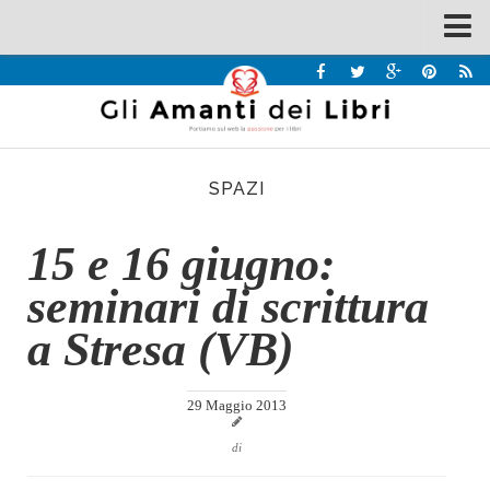
Spazi
Recensioni
Interviste & Incontri
SPAZI
Bandi
Home
15 e 16 giugno:
Chi siamo
seminari di scrittura
Contatti
a Stresa (VB)
Eventi
Home
29 Maggio 2013
Contatti
di
Chi siamo