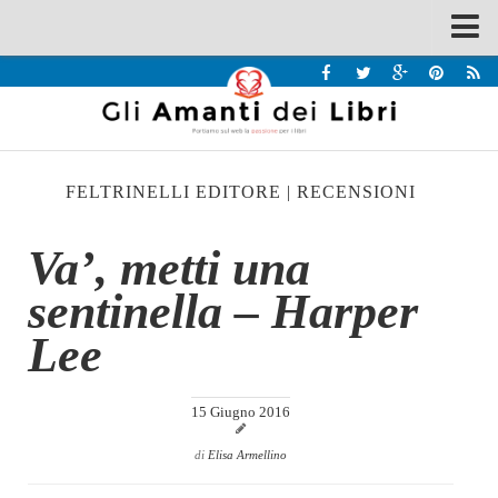
Spazi
Recensioni
Interviste & Incontri
FELTRINELLI EDITORE
|
RECENSIONI
Bandi
Home
Va’, metti una
Chi siamo
sentinella – Harper
Contatti
Lee
Eventi
Home
15 Giugno 2016
Contatti
di
Elisa Armellino
Chi siamo