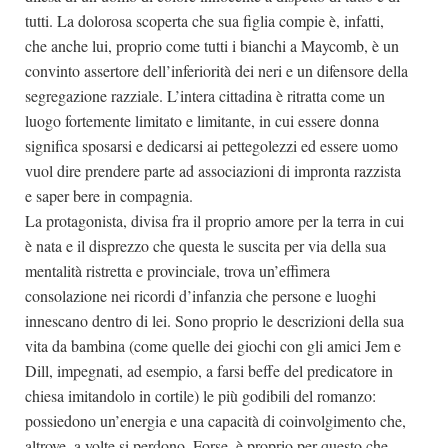
tutti. La dolorosa scoperta che sua figlia compie è, infatti,
che anche lui, proprio come tutti i bianchi a Maycomb, è un
convinto assertore dell’inferiorità dei neri e un difensore della
segregazione razziale. L’intera cittadina è ritratta come un
luogo fortemente limitato e limitante, in cui essere donna
significa sposarsi e dedicarsi ai pettegolezzi ed essere uomo
vuol dire prendere parte ad associazioni di impronta razzista
e saper bere in compagnia.
La protagonista, divisa fra il proprio amore per la terra in cui
è nata e il disprezzo che questa le suscita per via della sua
mentalità ristretta e provinciale, trova un’effimera
consolazione nei ricordi d’infanzia che persone e luoghi
innescano dentro di lei. Sono proprio le descrizioni della sua
vita da bambina (come quelle dei giochi con gli amici Jem e
Dill, impegnati, ad esempio, a farsi beffe del predicatore in
chiesa imitandolo in cortile) le più godibili del romanzo:
possiedono un’energia e una capacità di coinvolgimento che,
altrove, a volte si perdono. Forse, è proprio per questo che,