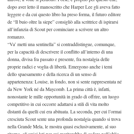
dopo aver letto il manoscritto che Harper Lee gli aveva fatto
leggere e da cui questo libro ha preso forma, il futuro editore
de “Il buio oltre la siepe” consigliò alla scrittrice di ispirarsi
all’infanzia di Scout per cominciare a scrivere un altro
romanzo.
“Va’ metti una sentinella” si contraddistingue, comunque,
per la capacità di descrivere il conflitto all’interno di una
donna, divisa fra passato e presente, fra nostalgia delle
proprie radici e voglia di libertà. Emergono anche i temi
dello spaesamento e della ricerca di un senso di
appartenenza: Louise, in fondo, non si sente rappresentata né
da New York né da Maycomb. La prima città è, infatti,
nonostante le mille opportunità in grado di offrire, un luogo
competitivo in cui occorre adattarsi a stili di vita molto
distanti da quelli cui era abituata. La seconda, per cui l’ormai
cresciuta Scout sente una profonda nostalgia quando si trova
nella Grande Mela, le mostra quasi esclusivamente, al suo
ritorno, gli unici lati per cui meriterebbe di cadere nell’oblio.