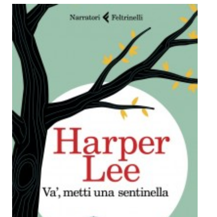
Dicono di Noi
Rassegna Stampa
Archivio
Autori
Generi
Case editrici
Partnership
Giallo Stresa
Premio Chiara
Tabù Festival 2014
A Tutto Volume
Salone di Torino
Marketing