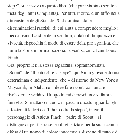
siepe”, successivo a questo libro (che pare sia stato scritto a
metà degli anni Cinquanta). Per tutti, inoltre, è un tuffo nella
dimensione degli Stati del Sud dominati dalle
discriminazioni razziali, di cui aiuta a comprendere meglio i
meccanismi. Lo stile della scrittura, dotato di limpidezza e
vivacità, rispecchia il modo di essere della protagonista, che
narra la storia in prima persona: la ventiseienne Jean Louis
Finch.
Già, proprio lei: la stessa ragazzina, soprannominata
“Scout”, de “Il buio oltre la siepe”, qui è una giovane donna,
determinata e indipendente, che – di ritorno da New York a
Maycomb, in Alabama – deve fare i conti con amare
rivelazioni e verità sul luogo in cui è cresciuta e sulla sua
famiglia. Si mettano il cuore in pace, a questo riguardo, gli
affezionati lettori de “Il buio oltre la siepe”, in cui il
personaggio di Atticus Finch – padre di Scout – si
distingueva per il suo senso di giustizia e per la sua accanita
difesa di un uomo di colore innocente a dispetto di tutto e di