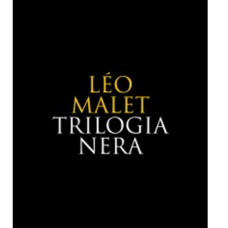
Dicono di Noi
Rassegna Stampa
Archivio
Autori
Generi
Case editrici
Partnership
Giallo Stresa
Premio Chiara
Tabù Festival 2014
A Tutto Volume
Salone di Torino
Marketing