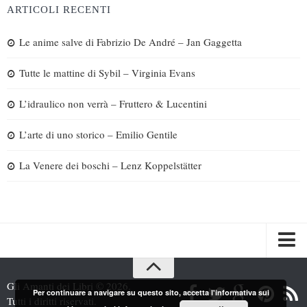
ARTICOLI RECENTI
Le anime salve di Fabrizio De André – Jan Gaggetta
Tutte le mattine di Sybil – Virginia Evans
L’idraulico non verrà – Fruttero & Lucentini
L’arte di uno storico – Emilio Gentile
La Venere dei boschi – Lenz Koppelstätter
Spazi
Gli Amanti dei Libri © 2026.
Per continuare a navigare su questo sito, accetta l'informativa sui
Recensioni
Tutti i diritti riservati.