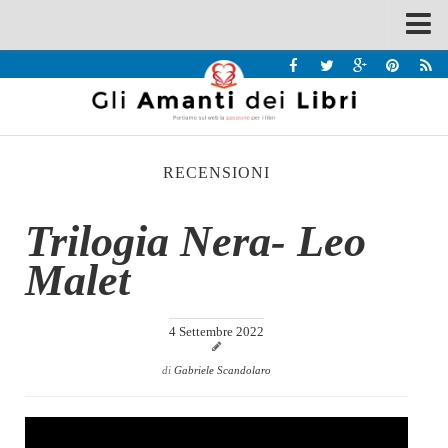
Spazi
Recensioni
Interviste & Incontri
RECENSIONI
Bandi
Home
Trilogia Nera- Leo
Chi siamo
Malet
Contatti
Eventi
4 Settembre 2022
Home
di
Gabriele Scandolaro
Contatti
Chi siamo