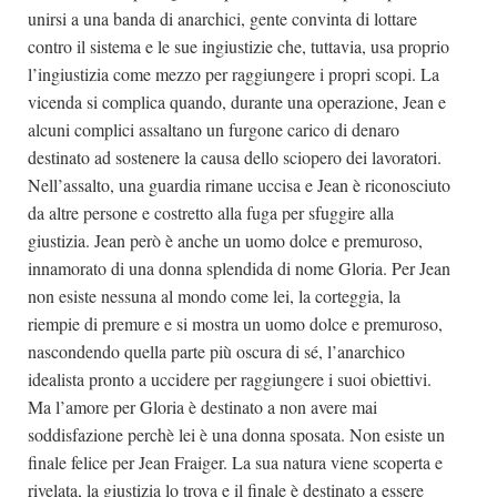
unirsi a una banda di anarchici, gente convinta di lottare
contro il sistema e le sue ingiustizie che, tuttavia, usa proprio
l’ingiustizia come mezzo per raggiungere i propri scopi. La
vicenda si complica quando, durante una operazione, Jean e
alcuni complici assaltano un furgone carico di denaro
destinato ad sostenere la causa dello sciopero dei lavoratori.
Nell’assalto, una guardia rimane uccisa e Jean è riconosciuto
da altre persone e costretto alla fuga per sfuggire alla
giustizia. Jean però è anche un uomo dolce e premuroso,
innamorato di una donna splendida di nome Gloria. Per Jean
non esiste nessuna al mondo come lei, la corteggia, la
riempie di premure e si mostra un uomo dolce e premuroso,
nascondendo quella parte più oscura di sé, l’anarchico
idealista pronto a uccidere per raggiungere i suoi obiettivi.
Ma l’amore per Gloria è destinato a non avere mai
soddisfazione perchè lei è una donna sposata. Non esiste un
finale felice per Jean Fraiger. La sua natura viene scoperta e
rivelata, la giustizia lo trova e il finale è destinato a essere