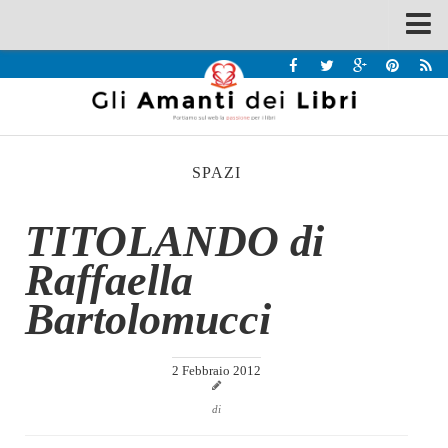
Spazi
Recensioni
Interviste & Incontri
SPAZI
Bandi
Home
TITOLANDO di
Chi siamo
Raffaella
Contatti
Bartolomucci
Eventi
Home
2 Febbraio 2012
Contatti
di
Chi siamo