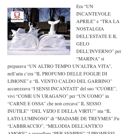
Era “UN
Dicono di Noi
INCANTEVOLE
Rassegna Stampa
APRILE” e “TRA LA
Archivio
NOSTALGIA
DELL’ESTATE E IL
Autori
GELO
Generi
DELL’INVERNO” per
“MARINA” si
Case editrici
preparava “UN ALTRO TEMPO UN’ALTRA VITA”,
Partnership
nell’aria c’era “IL PROFUMO DELLE FOGLIE DI
Giallo Stresa
LIMONE” e “IL VENTO CALDO DEL GARBINO”
accarezzava “I SENSI INCANTATI” del suo “CUORE”,
Premio Chiara
vivi “COME UN URAGANO” per “UN UOMO” in
Tabù Festival 2014
“CARNE E OSSA” che non cercava” IL SESSO
A Tutto Volume
INUTILE” “DEL VIZIO E DELLA VIRTU'” ma “IL
LATO LUMINOSO” di “MADAME DE TREYMES”.Fu
Salone di Torino
“L’ABBRACCIO”, “MELODIA DELL’ANTICO
Marketing
AMORE” a suggellare “PER SEMPRE” “I PROMESSI