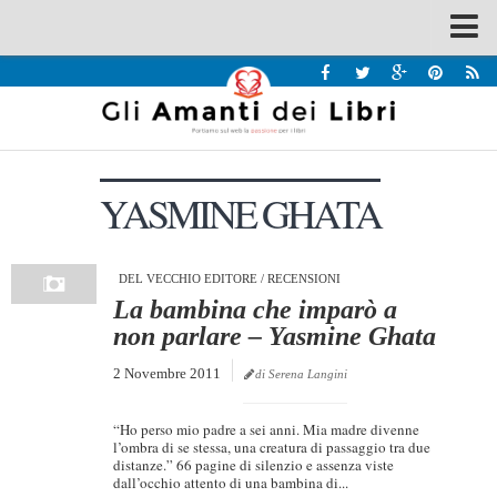
Spazi
Recensioni
Interviste & Incontri
YASMINE GHATA
Bandi
Home
Chi siamo
DEL VECCHIO EDITORE
/
RECENSIONI
La bambina che imparò a
Contatti
non parlare – Yasmine Ghata
Eventi
2 Novembre 2011
di Serena Langini
Home
“Ho perso mio padre a sei anni. Mia madre divenne
Contatti
l’ombra di se stessa, una creatura di passaggio tra due
distanze.” 66 pagine di silenzio e assenza viste
dall’occhio attento di una bambina di...
Chi siamo