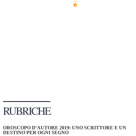
Dicono di Noi
Rassegna Stampa
Archivio
Autori
Generi
Case editrici
Partnership
Giallo Stresa
Premio Chiara
Tabù Festival 2014
RUBRICHE
A Tutto Volume
Salone di Torino
OROSCOPO D’AUTORE 2019: UNO SCRITTORE E UN
Marketing
DESTINO PER OGNI SEGNO