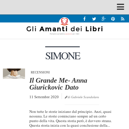
Spazi
Recensioni
Interviste & Incontri
SIMONE
Bandi
Home
Chi siamo
RECENSIONI
Il Grande Me- Anna
Contatti
Giurickovic Dato
Eventi
11 Settembre 2020
di Gabriele Scandolaro
Home
Non tutte le storie iniziano dal principio. Anzi, quasi
Contatti
nessuna. Le storie cominciano sempre ad un certo
punto della vita. Questa storia però, è davvero strana.
Questa storia inizia con la quasi conclusione della...
Chi siamo