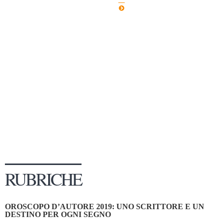
Dicono di Noi
Rassegna Stampa
Archivio
Autori
Generi
Case editrici
Partnership
Giallo Stresa
Premio Chiara
Tabù Festival 2014
RUBRICHE
A Tutto Volume
Salone di Torino
OROSCOPO D’AUTORE 2019: UNO SCRITTORE E UN
Marketing
DESTINO PER OGNI SEGNO