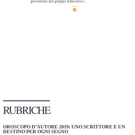
presidente del gruppo Educativo...
Dicono di Noi
Rassegna Stampa
Archivio
Autori
Generi
Case editrici
Partnership
Giallo Stresa
Premio Chiara
Tabù Festival 2014
RUBRICHE
A Tutto Volume
Salone di Torino
OROSCOPO D’AUTORE 2019: UNO SCRITTORE E UN
Marketing
DESTINO PER OGNI SEGNO