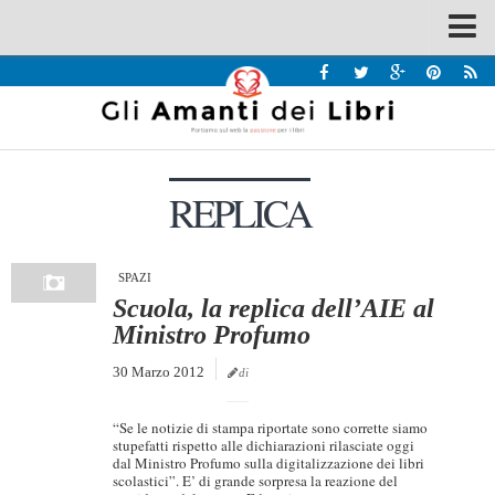
Spazi
Recensioni
Interviste & Incontri
REPLICA
Bandi
Home
Chi siamo
SPAZI
Scuola, la replica dell’AIE al
Contatti
Ministro Profumo
Eventi
30 Marzo 2012
di
Home
“Se le notizie di stampa riportate sono corrette siamo
Contatti
stupefatti rispetto alle dichiarazioni rilasciate oggi
dal Ministro Profumo sulla digitalizzazione dei libri
scolastici”. E’ di grande sorpresa la reazione del
Chi siamo