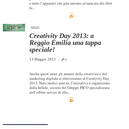
e tutto l’apparato che gira intorno al mercato dei libri
Dicono di Noi
fa...
Rassegna Stampa
Archivio
SPAZI
Creativity Day 2013: a
Autori
Reggio Emilia una tappa
Generi
speciale!
Case editrici
13 Maggio 2013
di
Partnership
Anche quest’anno gli amanti della creatività e del
Giallo Stresa
marketing digitale si ritroveranno al Creativity Day
2013. Nato tredici anni fa, l’iniziativa è organizzata
Premio Chiara
dalla InSide, società del Gruppo PICO specializzata
nell’offrire servizi di alta...
Tabù Festival 2014
A Tutto Volume
Salone di Torino
Marketing