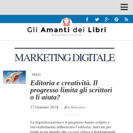
Spazi
Recensioni
Interviste & Incontri
MARKETING DIGITALE
Bandi
Home
Chi siamo
SPAZI
Editoria e creatività. Il
Contatti
progresso limita gli scrittori
o li aiuta?
Eventi
17 Gennaio 2014
Home
di Redazione
Contatti
La digitalizzazione e il progresso hanno colpito e
inevitabilmente influenzato l’editoria. Arrivare per
Chi siamo
primi in un mondo che va così veloce è fondamentale