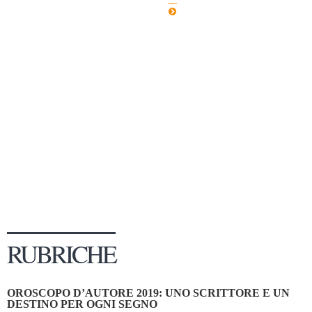
Dicono di Noi
Rassegna Stampa
Archivio
Autori
Generi
Case editrici
Partnership
Giallo Stresa
Premio Chiara
Tabù Festival 2014
RUBRICHE
A Tutto Volume
Salone di Torino
OROSCOPO D’AUTORE 2019: UNO SCRITTORE E UN
Marketing
DESTINO PER OGNI SEGNO