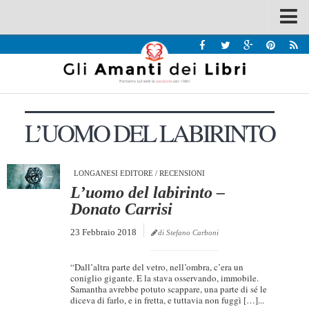
Spazi
Recensioni
Interviste & Incontri
L’UOMO DEL LABIRINTO
Bandi
Home
Chi siamo
LONGANESI EDITORE
/
RECENSIONI
L’uomo del labirinto –
Contatti
Donato Carrisi
Eventi
23 Febbraio 2018
di Stefano Carboni
Home
“Dall’altra parte del vetro, nell’ombra, c’era un
Contatti
coniglio gigante. E la stava osservando, immobile.
Samantha avrebbe potuto scappare, una parte di sé le
diceva di farlo, e in fretta, e tuttavia non fuggì […]...
Chi siamo