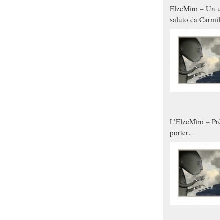
ElzeMìro – Un u
saluto da Carmil
tutti gli uomini 
qualche modo s
donne
L’ElzeMìro – Prê
porter
autunno/inverno