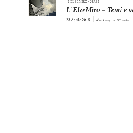
L'ELZEMÌRO
/
SPAZI
L’ElzeMìro – Temi e v
23 Aprile 2019
di Pasquale D'Ascola
..