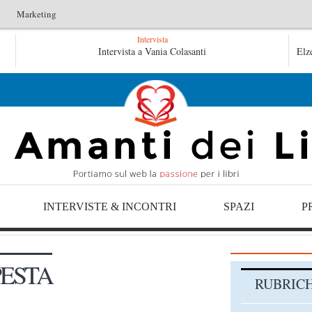
Marketing
Intervista
L’arte di uno storico – Emilio Gentile
Intervista a Vania Colasanti
Tutte l
Elz
Tutte le mattine di Sybil – Virginia Evans
INTERVISTE & INCONTRI
SPAZI
P
ESTA
RUBRIC