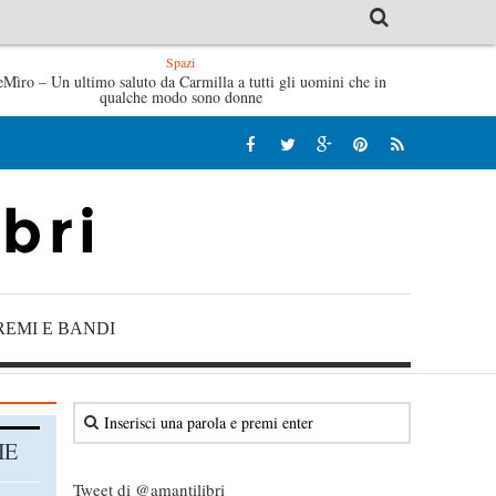
Spazi
e mattine di Sybil – Virginia Evans
eMìro – Un ultimo saluto da Carmilla a tutti gli uomini che in
L’idraulico non verrà 
qualche modo sono donne
REMI E BANDI
HE
Tweet di @amantilibri