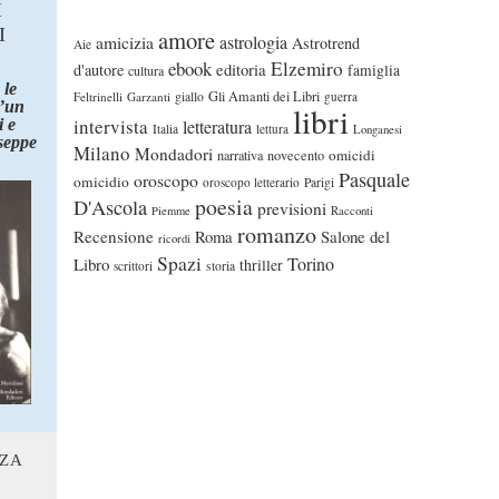
I
I
amore
astrologia
amicizia
Astrotrend
Aie
ebook
Elzemiro
editoria
d'autore
famiglia
cultura
 le
Gli Amanti dei Libri
Feltrinelli
Garzanti
giallo
guerra
d’un
libri
intervista
 e
letteratura
Italia
lettura
Longanesi
seppe
Milano
Mondadori
omicidi
narrativa
novecento
Pasquale
oroscopo
omicidio
oroscopo letterario
Parigi
poesia
D'Ascola
previsioni
Piemme
Racconti
romanzo
Recensione
Roma
Salone del
ricordi
Spazi
Torino
Libro
thriller
scrittori
storia
NZA