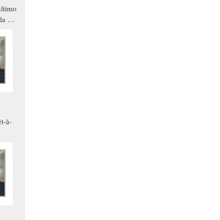
ltimo
la a
che in
ono
t-à-
.