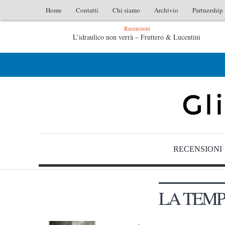
Home
Contatti
Chi siamo
Archivio
Partnership
Recensioni
L’idraulico non verrà – Fruttero & Lucentini
L’arte di uno storico – Emilio Gentile
RECENSIONI
LA TEMP