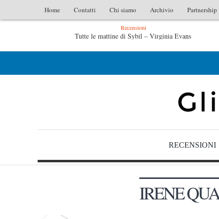
Home
Contatti
Chi siamo
Archivio
Partnership
Recensioni
Tutte le mattine di Sybil – Virginia Evans
L’idraulico non verrà – Fruttero & Lucentini
Le 
RECENSIONI
IRENE QU