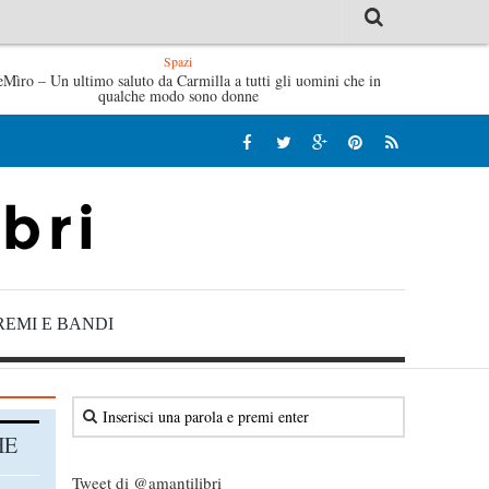
Spazi
i Fabrizio De André – Jan Gaggetta
eMìro – Un ultimo saluto da Carmilla a tutti gli uomini che in
Tutte le mattine di Sybil
qualche modo sono donne
REMI E BANDI
HE
Tweet di @amantilibri