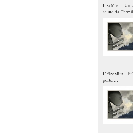
ElzeMìro – Un u
saluto da Carmil
tutti gli uomini 
qualche modo s
donne
L’ElzeMìro – Prê
porter
autunno/inverno