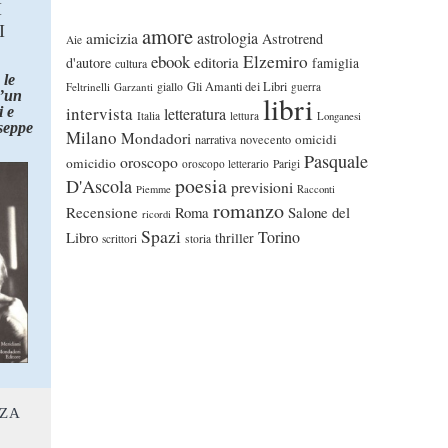
I
I
amore
astrologia
amicizia
Astrotrend
Aie
ebook
Elzemiro
editoria
d'autore
famiglia
cultura
 le
Gli Amanti dei Libri
Feltrinelli
Garzanti
giallo
guerra
d’un
libri
intervista
 e
letteratura
Italia
lettura
Longanesi
seppe
Milano
Mondadori
omicidi
narrativa
novecento
Pasquale
oroscopo
omicidio
oroscopo letterario
Parigi
poesia
D'Ascola
previsioni
Piemme
Racconti
romanzo
Recensione
Roma
Salone del
ricordi
Spazi
Torino
Libro
thriller
scrittori
storia
NZA