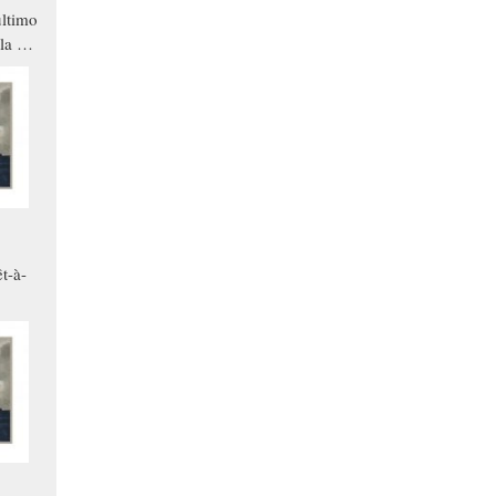
ltimo
la a
che in
ono
t-à-
.