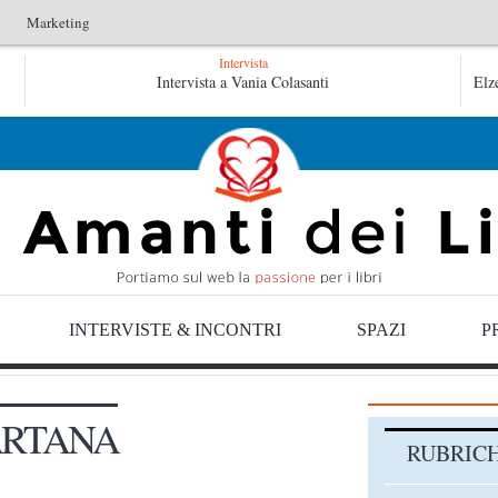
Marketing
Intervista
L’idraulico non verrà – Fruttero & Lucentini
Intervista a Vania Colasanti
Le anime salve d
Elz
anime salve di Fabrizio De André – Jan Gaggetta
INTERVISTE & INCONTRI
SPAZI
P
ARTANA
RUBRIC