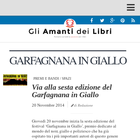
Spazi
Recensioni
Interviste & Incontri
GARFAGNANA IN GIALLO
Bandi
Home
Chi siamo
PREMI E BANDI
/
SPAZI
Via alla sesta edizione del
Contatti
Garfagnana in Giallo
Eventi
20 Novembre 2014
di Redazione
Home
Giovedì 20 novembre inizia la sesta edizione del
Contatti
festival ‘Garfagnana in Giallo’, premio dedicato al
mondo del noir, giallo e poliziesco che ha già
ospitato tra i più importanti autori di questo genere
Chi siamo