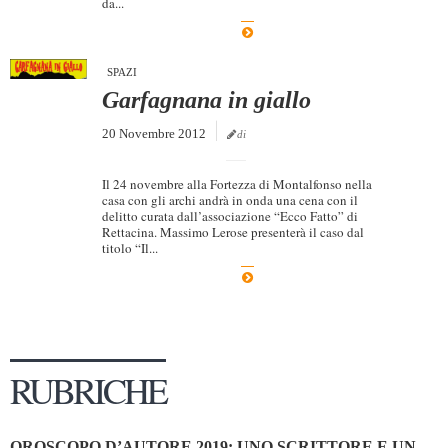
da...
Dicono di Noi
Rassegna Stampa
SPAZI
Archivio
Garfagnana in giallo
Autori
20 Novembre 2012
di
Generi
Il 24 novembre alla Fortezza di Montalfonso nella
Case editrici
casa con gli archi andrà in onda una cena con il
delitto curata dall’associazione “Ecco Fatto” di
Partnership
Rettacina. Massimo Lerose presenterà il caso dal
titolo “Il...
Giallo Stresa
Premio Chiara
Tabù Festival 2014
A Tutto Volume
RUBRICHE
Salone di Torino
Marketing
OROSCOPO D’AUTORE 2019: UNO SCRITTORE E UN